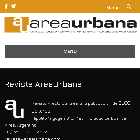
Menu
Skip
to
content
MENU
Skip
to
content
Revista AreaUrbana
ELCO
Revista AreaUrbana es una publicación de
Editores.
Hipólito Yrigoyen 615, Piso 7° Ciudad de Buenos
Aires, Argentina.
Tel/Fax (05411) 5272.2000
revista@areaurbana.com