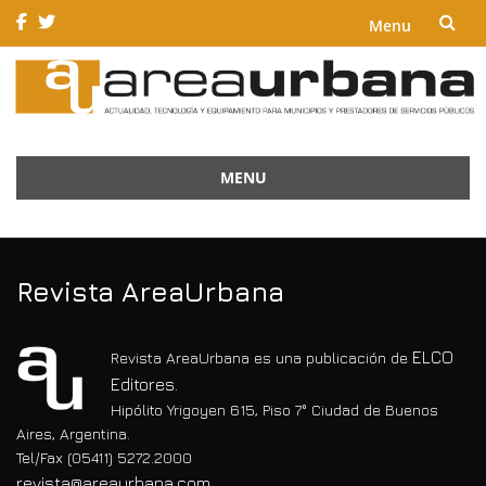
Menu
Skip
to
content
MENU
Skip
to
content
Revista AreaUrbana
ELCO
Revista AreaUrbana es una publicación de
Editores.
Hipólito Yrigoyen 615, Piso 7° Ciudad de Buenos
Aires, Argentina.
Tel/Fax (05411) 5272.2000
revista@areaurbana.com