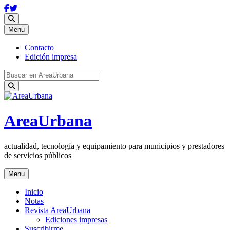
Skip
Menu
to
content
Contacto
Edición impresa
Search
for:
AreaUrbana
actualidad, tecnología y equipamiento para municipios y prestadores
de servicios públicos
Skip
Menu
to
content
Inicio
Notas
Revista AreaUrbana
Ediciones impresas
Suscribirme