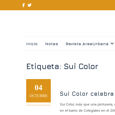
Skip
Inicio
Notas
Revista AreaUrbana
to
content
Etiqueta:
Sui Color
04
Sui Color celebr
OCTUBRE
Sui Color, más que una pinturería, 
en el barrio de Colegiales en el 