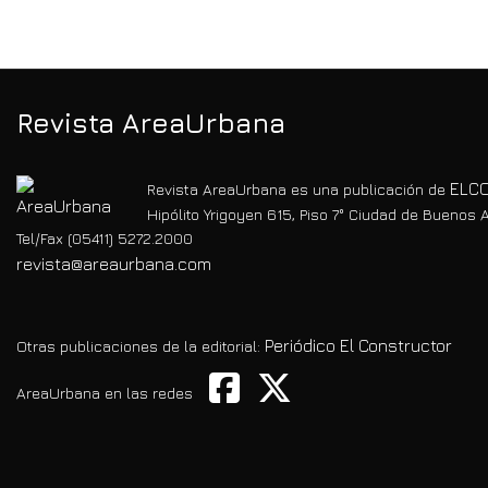
Revista AreaUrbana
ELCO
Revista AreaUrbana es una publicación de
Hipólito Yrigoyen 615, Piso 7° Ciudad de Buenos A
Tel/Fax (05411) 5272.2000
revista@areaurbana.com
Periódico El Constructor
Otras publicaciones de la editorial:
AreaUrbana en las redes