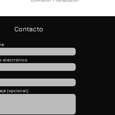
Iluminación Y Señalización
Contacto
re
o electrónico
je (opcional)