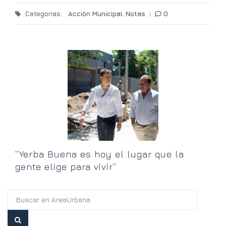
Categorias:
Acción Municipal
,
Notas
|
0
an
E
u
h
“Yerba Buena es hoy el lugar que la
gente elige para vivir”