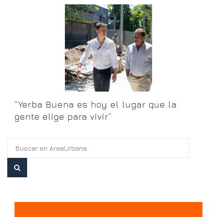
an
E
u
h
“Yerba Buena es hoy el lugar que la
gente elige para vivir”