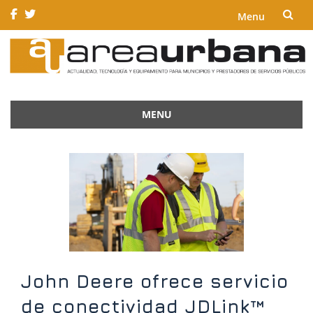
Menu
Skip
to
content
MENU
Skip
to
content
John Deere ofrece servicio
de conectividad JDLink™