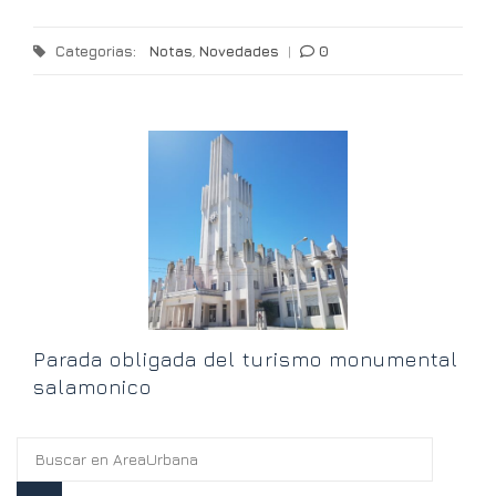
Categorias:
Notas
,
Novedades
|
0
“
h
Parada obligada del turismo monumental
salamonico