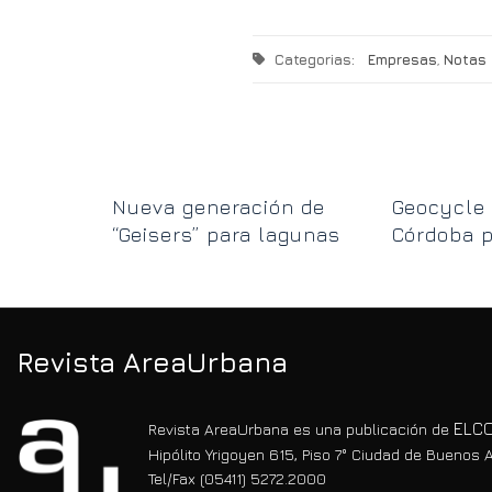
Categorias:
Empresas
,
Notas
os para
Nueva generación de
Geocycle 
“Geisers” para lagunas
Córdoba p
la gestió
Villa Car
Revista AreaUrbana
ELCO
Revista AreaUrbana es una publicación de
Hipólito Yrigoyen 615, Piso 7° Ciudad de Buenos A
Tel/Fax (05411) 5272.2000