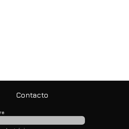
conocimiento para una
“Construiremos la acerí
anta sustentable para
más moderna, eficiente
nicipios
sustentable del planeta
Contacto
re