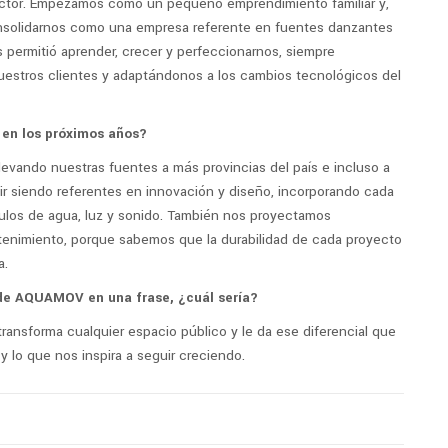
ctor. Empezamos como un pequeño emprendimiento familiar y,
solidarnos como una empresa referente en fuentes danzantes
s permitió aprender, crecer y perfeccionarnos, siempre
estros clientes y adaptándonos a los cambios tecnológicos del
en los próximos años?
evando nuestras fuentes a más provincias del país e incluso a
ir siendo referentes en innovación y diseño, incorporando cada
los de agua, luz y sonido. También nos proyectamos
tenimiento, porque sabemos que la durabilidad de cada proyecto
a.
a de AQUAMOV en una frase, ¿cuál sería?
ansforma cualquier espacio público y le da ese diferencial que
y lo que nos inspira a seguir creciendo.