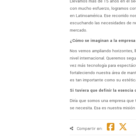
Llevamos más de 15 años en el se
con mucho esfuerzo, logramos con
en Latinoamérica. Ese recorrido no
escuchando las necesidades de nu
mercado.
¿Cómo se imaginan a la empresa 
Nos vemos ampliando horizontes, ll
nivel internacional. Queremos segu
vez más tecnología para espectácu
fortaleciendo nuestra área de man
es tan importante como su estétic
Si tuviera que definir la esenci
Diría que somos una empresa que tr
se necesita. Esa es nuestra misión 
Compartir en: