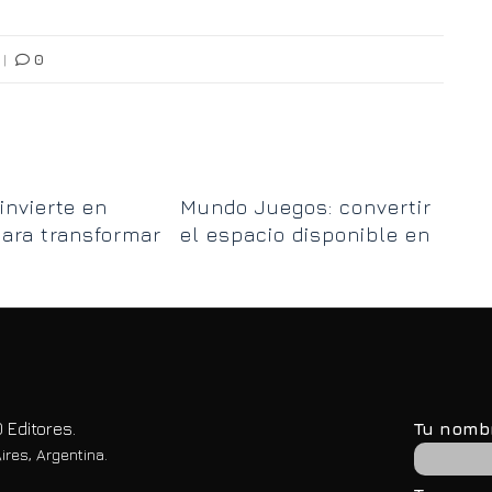
|
0
Re
invierte en
Mundo Juegos: convertir
pl
ara transformar
el espacio disponible en
mu
n de residuos de
lugares de encuentro
los Paz
 Editores.
Tu nomb
ires, Argentina.