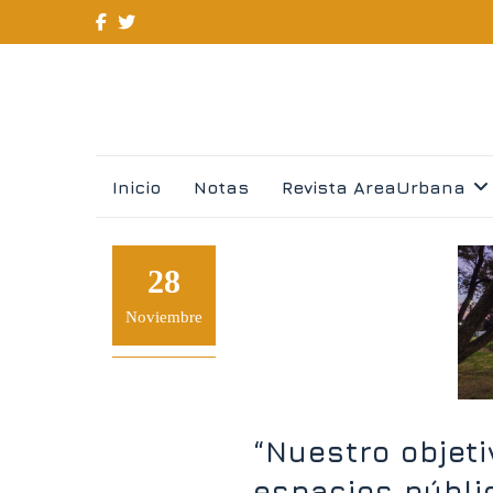
Skip
Inicio
Notas
Revista AreaUrbana
to
content
28
Noviembre
“Nuestro objet
espacios públi