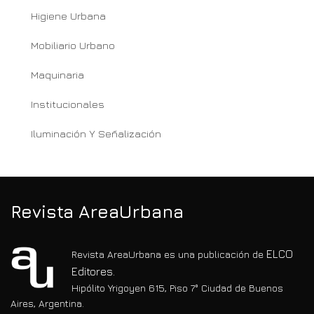
Higiene Urbana
Mobiliario Urbano
Maquinaria
Institucionales
Iluminación Y Señalización
Revista AreaUrbana
ELCO
Revista AreaUrbana es una publicación de
Editores.
Hipólito Yrigoyen 615, Piso 7° Ciudad de Buenos
Aires, Argentina.