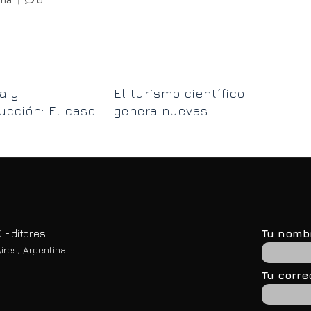
ría
|
0
Lo
a y
El turismo científico
est
ucción: El caso
genera nuevas
tra
uela de Mar
oportunidades en
Ushuaia
 Editores.
Tu nomb
ires, Argentina.
Tu corre