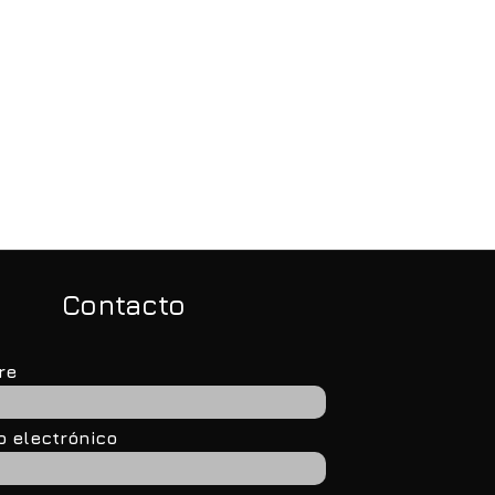
s municipios abordan
“El desafío es que Azul
rategias de
vuelva a brillar en el
nsformación digital
centro de la provincia”
Contacto
re
o electrónico