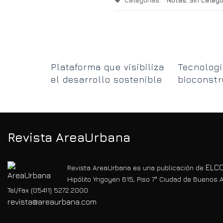
Categorias:
Notas
,
Sin catego
uelve a
Plataforma que visibiliza
Tecnologí
el desarrollo sostenible
bioconstr
en el Norte Grande
de la esc
Chiquita
Revista AreaUrbana
ELCO
Revista AreaUrbana es una publicación de
Hipólito Yrigoyen 615, Piso 7° Ciudad de Buenos A
Tel/Fax (05411) 5272.2000
revista@areaurbana.com