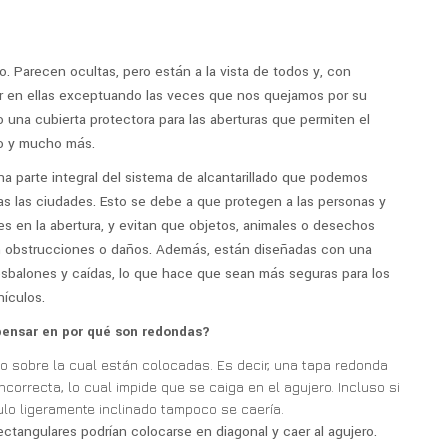
o. Parecen ocultas, pero están a la vista de todos y, con
r en ellas exceptuando las veces que nos quejamos por su
 una cubierta protectora para las aberturas que permiten el
ado y mucho más.
una parte integral del sistema de alcantarillado que podemos
as las ciudades. Esto se debe a que protegen a las personas y
es en la abertura, y evitan que objetos, animales o desechos
sen obstrucciones o daños. Además, están diseñadas con una
 resbalones y caídas, lo que hace que sean más seguras para los
ículos.
 pensar en por qué son redondas?
o sobre la cual están colocadas. Es decir, una tapa redonda
orrecta, lo cual impide que se caiga en el agujero. Incluso si
ulo ligeramente inclinado tampoco se caería.
ectangulares podrían colocarse en diagonal y caer al agujero.