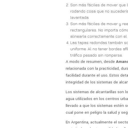
Son más fáciles de mover que 
rodando cosa que no sucedería 
levantada.
Son más fáciles de mover y re
rectangulares. No importa cóm
alinearla correctamente con el or
Las tapas redondas también son
uniforme. Al no tener bordes af
tráfico pesado sin romperse.
A modo de resumen, desde
Amanc
relacionada con la practicidad, dura
facilidad durante el uso. Estos det
integridad de los sistemas de alcan
Los sistemas de alcantarillas son 
agua utilizados en los centros urb
llevado a que los sistemas estén so
cual pone en peligro la salud y se
En Argentina, actualmente el secto