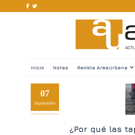
Skip
Inicio
Notas
Revista AreaUrbana
to
content
07
Septiembre
¿Por qué las ta