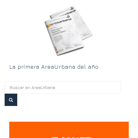
L
La primera AreaUrbana del año