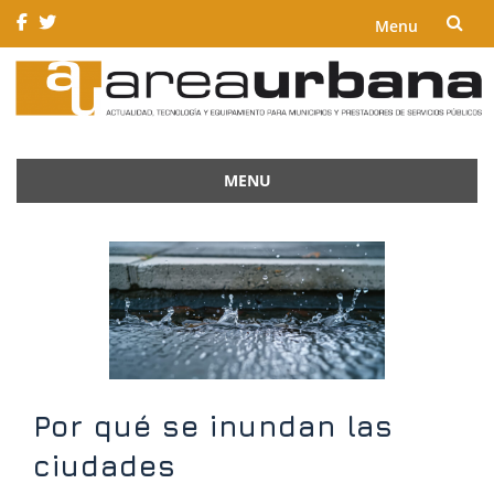
Menu
Skip
to
content
MENU
Skip
to
content
Por qué se inundan las
ciudades