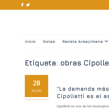
Skip
Inicio
Notas
Revista AreaUrbana
to
content
Etiqueta:
obras Cipolle
28
“La demanda más 
JULIO
Cipolletti es el a
Cipolletti es uno de los municipi