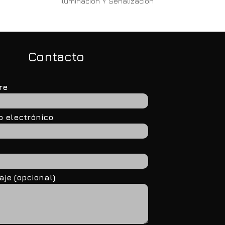
Iluminación Y Señalización
Contacto
re
o electrónico
je (opcional)