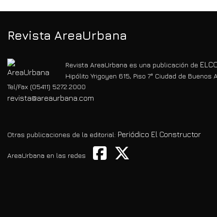
Revista AreaUrbana
ELCO
Revista AreaUrbana es una publicación de
Hipólito Yrigoyen 615, Piso 7° Ciudad de Buenos A
Tel/Fax (05411) 5272.2000
revista@areaurbana.com
Periódico El Constructor
Otras publicaciones de la editorial:
AreaUrbana en las redes