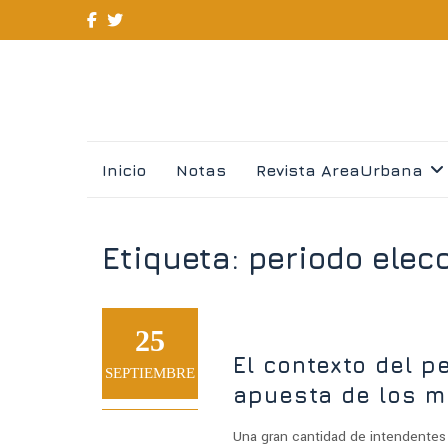
Skip
Inicio
Notas
Revista AreaUrbana
to
content
Etiqueta:
periodo elec
25
El contexto del p
SEPTIEMBRE
apuesta de los m
Una gran cantidad de intendentes