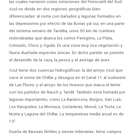
las cuales nacieron como estaciones del Ferrocarril del Sud.
Azul se divide en dos regiones geográficas bien
diferenciadas: al norte con bañados y lagunas formados en
las depresiones por efecto de las lluvias yal sur, en una parte
del sistema serrano de Tandilia, unos 50 km de cumbres
redondeadas que abarca los cerros Peregrino, La Plata,
Colorado, Chico y Águila. Es una zona muy rica vegetación y
fauna dueñade especies únicas. En dicho partido se permite
el desarrollo de la caza, la pesca y el avistaje de aves.
Azul tiene dos cuencas hidrográficas: la del arroyo Azul que
nace al oeste de Chillar y desagua en el Canal 11 al sudoeste
de Las Flores; y el arroyo de los Huesos que marca el límite
con los partidos de Rauch y Tandil. También está formada por
lagunas importantes, como La Barrancosa, Burgos, San Luis,
Los Ranqueles, La Mostaza, Cortaderas, Morué, La Tosta, La
Nutria y Laguna del Chillar. La temperatura media anual es de
13°.
Dueña de llanuras fértiles y sierras milenarias, tiene campos