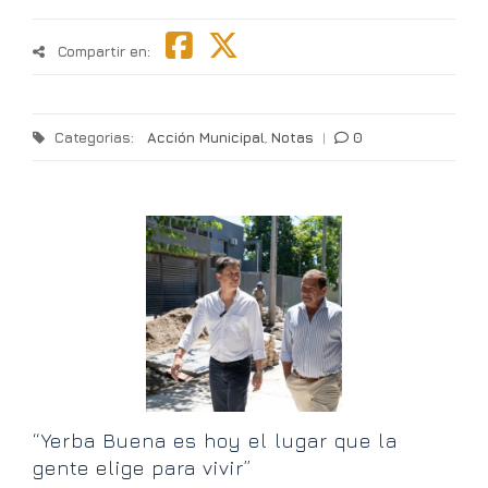
Compartir en:
Categorias:
Acción Municipal
,
Notas
|
0
an
E
u
h
“Yerba Buena es hoy el lugar que la
gente elige para vivir”