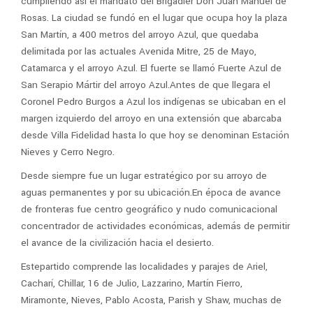
cumpliendo así el mandato del Brigadier Don Juan Manuel de
Rosas. La ciudad se fundó en el lugar que ocupa hoy la plaza
San Martín, a 400 metros del arroyo Azul, que quedaba
delimitada por las actuales Avenida Mitre, 25 de Mayo,
Catamarca y el arroyo Azul. El fuerte se llamó Fuerte Azul de
San Serapio Mártir del arroyo Azul.Antes de que llegara el
Coronel Pedro Burgos a Azul los indígenas se ubicaban en el
margen izquierdo del arroyo en una extensión que abarcaba
desde Villa Fidelidad hasta lo que hoy se denominan Estación
Nieves y Cerro Negro.
Desde siempre fue un lugar estratégico por su arroyo de
aguas permanentes y por su ubicación.En época de avance
de fronteras fue centro geográfico y nudo comunicacional
concentrador de actividades económicas, además de permitir
el avance de la civilización hacia el desierto.
Estepartido comprende las localidades y parajes de Ariel,
Cacharí, Chillar, 16 de Julio, Lazzarino, Martín Fierro,
Miramonte, Nieves, Pablo Acosta, Parish y Shaw, muchas de