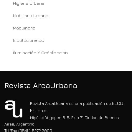
Higiene Urbana
Mobiliario Urbano
Maquinaria
Institucionales
Iluminación Y Señalización
Revista AreaUrbana
ELCO
Revista AreaUrbana es una publicación de
Editores.
Hipólito Yrigoyen 615, Piso 7° Ciudad de Buenos
Aires, Argentina.
Tel/Fax (05411) 5272.2000