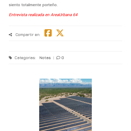
siento totalmente porteño.
Entrevista realizada en AreaUrbana 64
Compartir en:
Categorias:
Notas
|
0
T
l