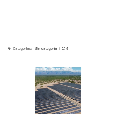
Categorias:
Sin categoría
|
0
T
l