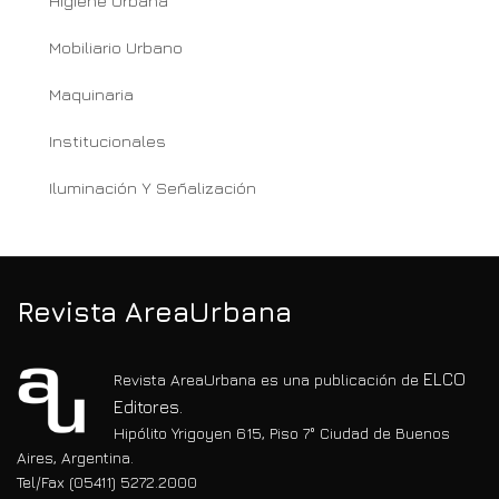
Higiene Urbana
Mobiliario Urbano
Maquinaria
Institucionales
Iluminación Y Señalización
Revista AreaUrbana
ELCO
Revista AreaUrbana es una publicación de
Editores.
Hipólito Yrigoyen 615, Piso 7° Ciudad de Buenos
Aires, Argentina.
Tel/Fax (05411) 5272.2000