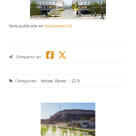
Nota publicada en
AreaUrbana 62
Compartir en:
Categorias:
Notas
,
Obras
|
0
ón
P