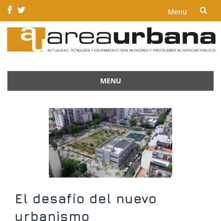
Menu
Skip
to
content
MENU
Skip
to
content
El desafío del nuevo
urbanismo