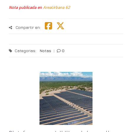
Nota publicada en
AreaUrbana 62
Compartir en:
Categorias:
Notas
|
0
T
l