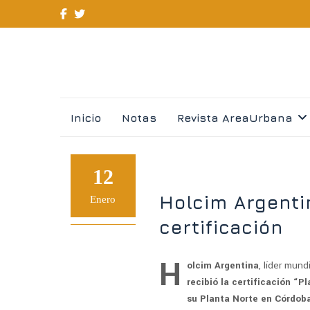
Skip
Inicio
Notas
Revista AreaUrbana
to
content
12
Holcim Argenti
Enero
certificación
H
olcim Argentina
, líder mund
recibió la certificación “Pl
su Planta Norte en Córdob