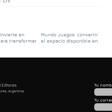
|
0
Re
invierte en
Mundo Juegos: convertir
pl
ara transformar
el espacio disponible en
mu
n de residuos de
lugares de encuentro
los Paz
 Editores.
Tu nomb
ires, Argentina.
Tu corre