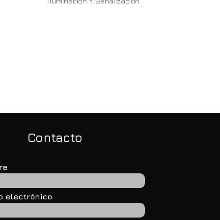
Iluminación Y Señalización
conocimiento para una
“Nuestro objetivo
anta sustentable para
siempre fue transforma
nicipios
espacios públicos y
privados en lugares
únicos”
Contacto
re
o electrónico