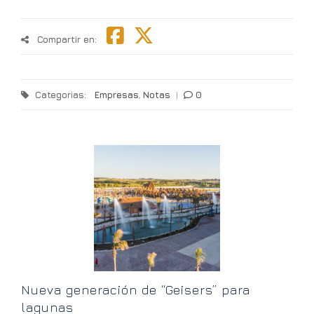
Compartir en:
Categorias:
Empresas
,
Notas
|
0
G
t
V
Nueva generación de “Geisers” para
lagunas