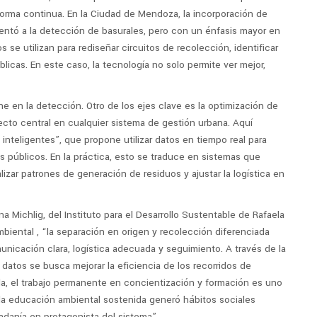
 forma continua. En la Ciudad de Mendoza, la incorporación de
orientó a la detección de basurales, pero con un énfasis mayor en
s se utilizan para rediseñar circuitos de recolección, identificar
úblicas. En este caso, la tecnología no solo permite ver mejor,
e en la detección. Otro de los ejes clave es la optimización de
ecto central en cualquier sistema de gestión urbana. Aquí
nteligentes”, que propone utilizar datos en tiempo real para
ios públicos. En la práctica, esto se traduce en sistemas que
lizar patrones de generación de residuos y ajustar la logística en
a Michlig, del Instituto para el Desarrollo Sustentable de Rafaela
iental , “la separación en origen y recolección diferenciada
icación clara, logística adecuada y seguimiento. A través de la
 datos se busca mejorar la eficiencia de los recorridos de
la, el trabajo permanente en concientización y formación es uno
 la educación ambiental sostenida generó hábitos sociales
adanía en protagonista del sistema”.