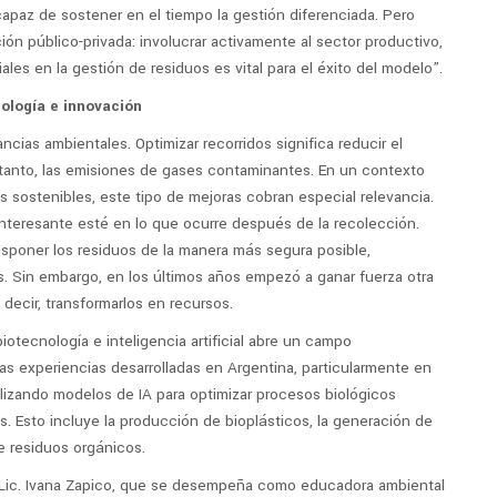
apaz de sostener en el tiempo la gestión diferenciada. Pero
ión público-privada: involucrar activamente al sector productivo,
ales en la gestión de residuos es vital para el éxito del modelo”.
nología e innovación
cias ambientales. Optimizar recorridos significa reducir el
tanto, las emisiones de gases contaminantes. En un contexto
sostenibles, este tipo de mejoras cobran especial relevancia.
nteresante esté en lo que ocurre después de la recolección.
disponer los residuos de la manera más segura posible,
s. Sin embargo, en los últimos años empezó a ganar fuerza otra
s decir, transformarlos en recursos.
otecnología e inteligencia artificial abre un campo
s experiencias desarrolladas en Argentina, particularmente en
tilizando modelos de IA para optimizar procesos biológicos
s. Esto incluye la producción de bioplásticos, la generación de
e residuos orgánicos.
 Lic. Ivana Zapico, que se desempeña como educadora ambiental