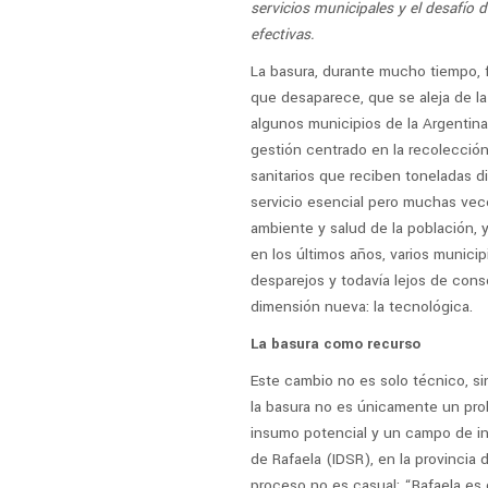
servicios municipales y el desafío d
efectivas.
La basura, durante mucho tiempo, f
que desaparece, que se aleja de la
algunos municipios de la Argentin
gestión centrado en la recolección 
sanitarios que reciben toneladas d
servicio esencial pero muchas veces
ambiente y salud de la población, 
en los últimos años, varios munic
desparejos y todavía lejos de cons
dimensión nueva: la tecnológica.
La basura como recurso
Este cambio no es solo técnico, si
la basura no es únicamente un prob
insumo potencial y un campo de inno
de Rafaela (IDSR), en la provincia 
proceso no es casual: “Rafaela es