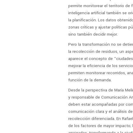
permite monitorear el territorio de
inteligencia artificial también se 
la planificación. Los datos obtenido
zonas críticas y ajustar políticas p
sino también decidir mejor.
Pero la transformación no se detien
la recolección de residuos, un asp
aparece el concepto de “ciudades i
mejorar la eficiencia de los servic
permiten monitorear recorridos, ana
función de la demanda.
Desde la perspectiva de María Melin
y responsable de Comunicación Amb
deben estar acompañadas por comun
comunicación clara y el análisis de
recolección diferenciada. En Rafae
de los factores de mayor impacto;
arraigados, transformando a la ciud