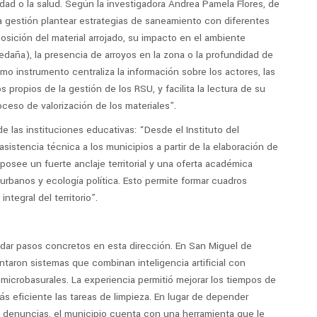
idad o la salud. Según la investigadora Andrea Pamela Flores, de
a gestión plantear estrategias de saneamiento con diferentes
osición del material arrojado, su impacto en el ambiente
aledaña), la presencia de arroyos en la zona o la profundidad de
mo instrumento centraliza la información sobre los actores, las
 propios de la gestión de los RSU, y facilita la lectura de su
oceso de valorización de los materiales”.
e las instituciones educativas: “Desde el Instituto del
istencia técnica a los municipios a partir de la elaboración de
 posee un fuerte anclaje territorial y una oferta académica
 urbanos y ecología política. Esto permite formar cuadros
ntegral del territorio”.
ar pasos concretos en esta dirección. En San Miguel de
aron sistemas que combinan inteligencia artificial con
 microbasurales. La experiencia permitió mejorar los tiempos de
s eficiente las tareas de limpieza. En lugar de depender
denuncias, el municipio cuenta con una herramienta que le