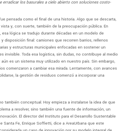
e erradicar los basurales a cielo abierto con soluciones costo-
ue pensada como el final de una historia. Algo que se descarta,
 vista y, con suerte, también de la preocupación pública. En
a, esa lógica se tradujo durante décadas en un modelo de
y disposición final: camiones que recorren barrios, rellenos
iarias y estructuras municipales enfocadas en sostener un
 invisible. Toda esa logística, sin dudas, no contribuye al medio
y aún es un sistema muy utilizado en nuestro país. Sin embargo,
ipios comenzaron a cambiar esa mirada. Lentamente, con avances
olidarse, la gestión de residuos comenzó a incorporar una
no también conceptual. Hoy empieza a instalarse la idea de que
lema a resolver, sino también una fuente de información, un
vación. El director del Instituto para el Desarrollo Sustentable
de Santa Fe, Enrique Soffietti, dice a AreaUrbana que este
 considerada un caso de innovación por su modelo integral de