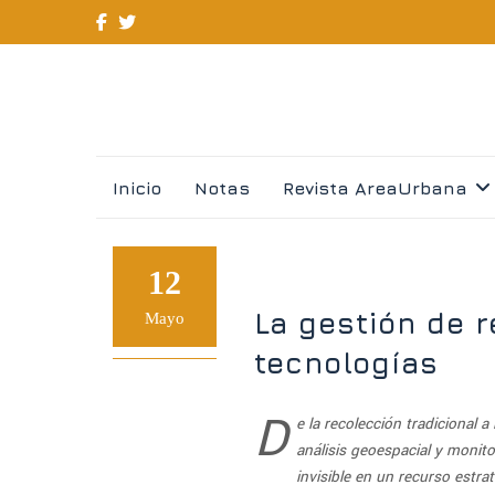
Skip
Inicio
Notas
Revista AreaUrbana
to
content
12
La gestión de 
Mayo
tecnologías
D
e la recolección tradicional a
análisis geoespacial y monit
invisible en un recurso estra