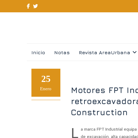
Skip
Inicio
Notas
Revista AreaUrbana
to
content
25
Motores FPT In
Enero
retroexcavador
Construction
L
a marca FPT Industrial equipa
de excavación, alta capacidad