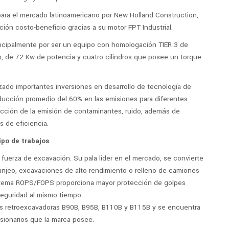
para el mercado latinoamericano por New Holland Construction,
ación costo-beneficio gracias a su motor FPT Industrial.
ncipalmente por ser un equipo con homologación TIER 3 de
 de 72 Kw de potencia y cuatro cilindros que posee un torque
izado importantes inversiones en desarrollo de tecnología de
educción promedio del 60% en las emisiones para diferentes
ucción de la emisión de contaminantes, ruido, además de
 de eficiencia.
ipo de trabajos
 fuerza de excavación. Su pala líder en el mercado, se convierte
zanjeo, excavaciones de alto rendimiento o relleno de camiones
istema ROPS/FOPS proporciona mayor protección de golpes
eguridad al mismo tiempo.
las retroexcavadoras B90B, B95B, B110B y B115B y se encuentra
sionarios que la marca posee.