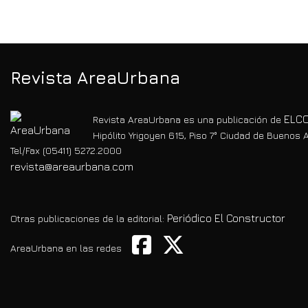
Revista AreaUrbana
ELCO
Revista AreaUrbana es una publicación de
Hipólito Yrigoyen 615, Piso 7° Ciudad de Buenos A
Tel/Fax (05411) 5272.2000
revista@areaurbana.com
Periódico El Constructor
Otras publicaciones de la editorial:
AreaUrbana en las redes