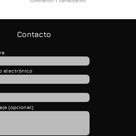
Iluminación Y Señalización
Contacto
re
o electrónico
je (opcional)