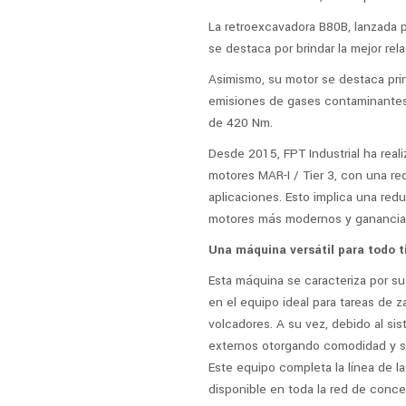
La retroexcavadora B80B, lanzada 
se destaca por brindar la mejor rel
Asimismo, su motor se destaca pri
emisiones de gases contaminantes,
de 420 Nm.
Desde 2015, FPT Industrial ha real
motores MAR-I / Tier 3, con una r
aplicaciones. Esto implica una red
motores más modernos y ganancias
Una máquina versátil para todo t
Esta máquina se caracteriza por su
en el equipo ideal para tareas de 
volcadores. A su vez, debido al s
externos otorgando comodidad y s
Este equipo completa la línea de 
disponible en toda la red de conce