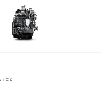
s
|
0