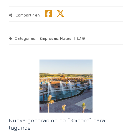
Compartir en:
Categorias:
Empresas
,
Notas
|
0
G
t
V
Nueva generación de “Geisers” para
lagunas