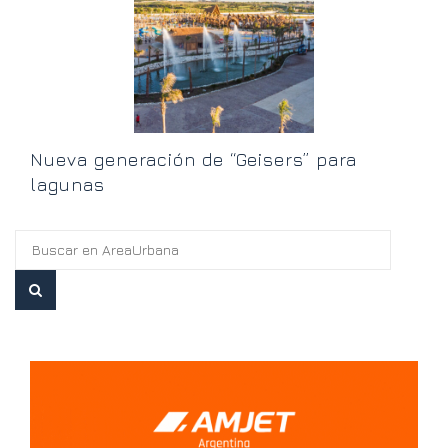
t
V
Nueva generación de “Geisers” para
lagunas