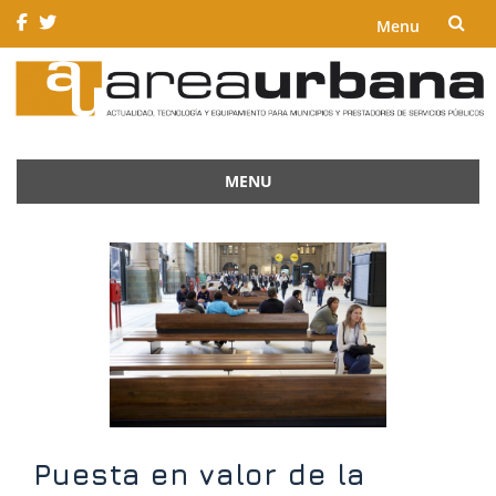
Menu
Skip
to
content
MENU
Skip
to
content
Puesta en valor de la