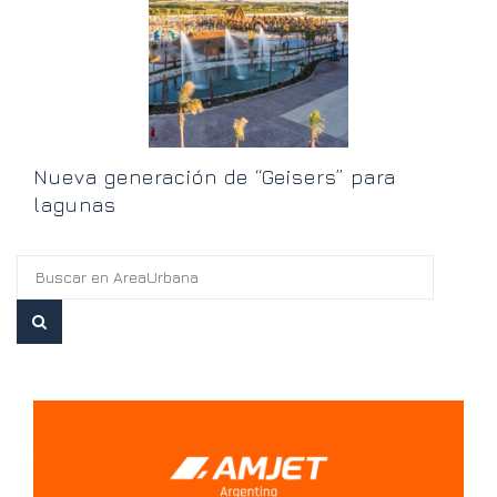
t
V
Nueva generación de “Geisers” para
lagunas