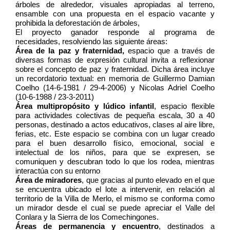
árboles de alrededor, visuales apropiadas al terreno, 
ensamble con una propuesta en el espacio vacante y 
prohibida la deforestación de árboles, 
El proyecto ganador responde al programa de 
necesidades, resolviendo las siguiente áreas:
Área de la paz y fraternidad,
 espacio que a través de 
diversas formas de expresión cultural invita a reflexionar 
sobre el concepto de paz y fraternidad. Dicha área incluye 
un recordatorio textual: en memoria de Guillermo Damian 
Coelho (14-6-1981 / 29-4-2006) y Nicolas Adriel Coelho 
(10-6-1988 / 23-3-2011)
Área multipropósito y lúdico infantil
, espacio flexible 
para actividades colectivas de pequeña escala, 30 a 40 
personas, destinado a actos educativos, clases al aire libre, 
ferias, etc. Este espacio se combina con un lugar creado 
para el buen desarrollo físico, emocional, social e 
intelectual de los niños, para que se expresen, se 
comuniquen y descubran todo lo que los rodea, mientras 
interactúa con su entorno
Área de miradores
, que gracias al punto elevado en el que 
se encuentra ubicado el lote a intervenir, en relación al 
territorio de la Villa de Merlo, el mismo se conforma como 
un mirador desde el cual se puede apreciar el Valle del 
Conlara y la Sierra de los Comechingones.
Áreas de permanencia y encuentro
, destinados a 