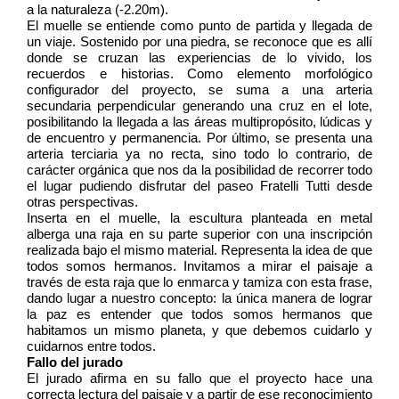
a la naturaleza (-2.20m).  
El muelle se entiende como punto de partida y llegada de 
un viaje. Sostenido por una piedra, se reconoce que es allí 
donde se cruzan las experiencias de lo vivido, los 
recuerdos e historias. Como elemento morfológico 
configurador del proyecto, se suma a una arteria 
secundaria perpendicular generando una cruz en el lote, 
posibilitando la llegada a las áreas multipropósito, lúdicas y 
de encuentro y permanencia. Por último, se presenta una 
arteria terciaria ya no recta, sino todo lo contrario, de 
carácter orgánica que nos da la posibilidad de recorrer todo 
el lugar pudiendo disfrutar del paseo Fratelli Tutti desde 
otras perspectivas.
Inserta en el muelle, la escultura planteada en metal 
alberga una raja en su parte superior con una inscripción 
realizada bajo el mismo material. Representa la idea de que 
todos somos hermanos. Invitamos a mirar el paisaje a 
través de esta raja que lo enmarca y tamiza con esta frase, 
dando lugar a nuestro concepto: la única manera de lograr 
la paz es entender que todos somos hermanos que 
habitamos un mismo planeta, y que debemos cuidarlo y 
cuidarnos entre todos.
Fallo del jurado
El jurado afirma en su fallo que el proyecto hace una 
correcta lectura del paisaje y a partir de ese reconocimiento 