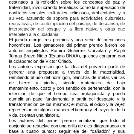
destinado a la reflexión sobre los conceptos de paz y 
fraternidad, involucrando temáticas como la superación de 
conflictos sociales, culturales, religiosos, ambientales, 
y a 
su vez, actuando de soporte para actividades culturales, 
recreativas, de contemplación del paisaje, de descanso, de 
interpretación del bosque y la flora nativa y otras que 
interpelen a la ciudadanía.
El jurado otorgó tres premios y una serie de menciones 
honoríficas. Los ganadores del primer premio fueron los 
autores arquitectos Ramiro Gutiérrez Corvalan y Ralph 
Tomas Bravo Nieto (Estudio BNAA), quienes contaron con 
la colaboración de Victor Criado. 
Los autores expresan que la idea del proyecto parte de 
generar una propuesta a través de la materialidad, 
remitiendo al uso del hormigón, planchas de metal, varillas 
de hierro y piedra, siendo materiales de bajo 
mantenimiento, costo y con sentido de pertenencia; con la 
intención de que el tiempo sea protagonista y pueda 
cumplir un papel fundamental a partir del desgaste y la 
transformación de los mismos; el moho, el óxido y la vejez 
representan de alguna manera el tiempo y el trayecto de la 
vida, cuentan una historia.
Los autores del primer premio enfatizan que todo el 
conjunto se resuelve con una grilla de ejes diagramados en 
base a cuatro puntos: seguir eje del “cañadón” y sus 