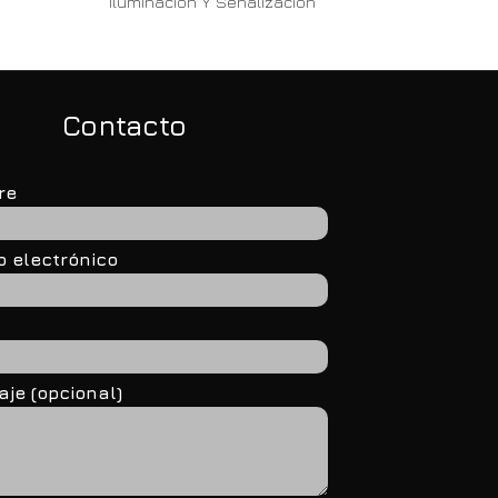
Iluminación Y Señalización
Contacto
re
o electrónico
je (opcional)