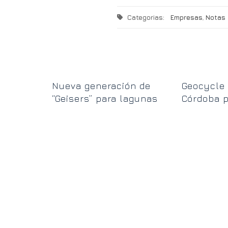
Categorias:
Empresas
,
Notas
a de
Nueva generación de
Geocycle 
nocida
“Geisers” para lagunas
Córdoba p
 cambio
la gestió
Villa Car