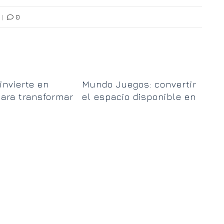
|
0
Re
invierte en
Mundo Juegos: convertir
pl
ara transformar
el espacio disponible en
mu
n de residuos de
lugares de encuentro
los Paz