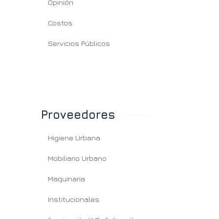
Opinión
Costos
Servicios Públicos
conocimiento para una
“Nuestro objetivo
anta sustentable para
siempre fue transforma
nicipios
espacios públicos y
privados en lugares
Proveedores
únicos”
Higiene Urbana
Mobiliario Urbano
Maquinaria
Institucionales