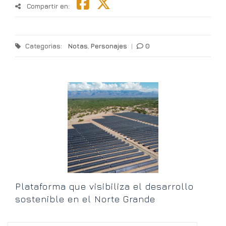
Compartir en:
Categorias:
Notas
,
Personajes
|
0
T
l
Plataforma que visibiliza el desarrollo
sostenible en el Norte Grande