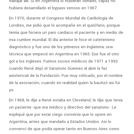
trabajar allí. Si en Argentina lo hubieran tomado, capaz no
hubiera desarrollado el bypass venoso en 1967.
En 1970, durante el Congreso Mundial de Cardiología de
Londres, me pidió que lo acompañe en el quirófano, porque
temía que hiciera un paro cardíaco el paciente y en medio de
esa cumbre mundial. El día anterior le hice el cateterismo
diagnóstico y fue uno de los primeros en Inglaterra; una
técnica que empecé en Argentina en 1965. Ese fue el otro
gol a los ingleses. Fuimos socios médicos de 1971 a 1992
cuando René dejó el Sanatorio Güemes al abrir la faz
asistencial de la Fundación. Fue muy criticado, por el nombre
de la asociación, cuando en realidad quien la bautizó así fui
yo.
En 1968, le dije a René estaba en Cleveland, le dije que tenía
un paciente -que era médico y directivo del sanatorio-. Le
expliqué que por estar ciego convenía que lo opere en
Argentina, antes que mandarlo a Estados Unidos. Así lo
convencí de que podía operar tanto en Buenos Aires como