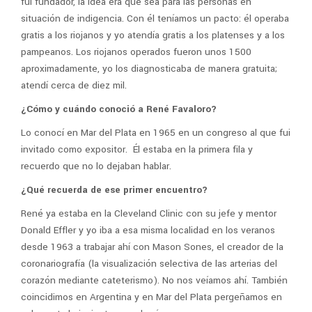
fui fundador, la idea era que sea para las personas en
situación de indigencia. Con él teníamos un pacto: él operaba
gratis a los riojanos y yo atendía gratis a los platenses y a los
pampeanos. Los riojanos operados fueron unos 1500
aproximadamente, yo los diagnosticaba de manera gratuita;
atendí cerca de diez mil.
¿Cómo y cuándo conoció a René Favaloro?
Lo conocí en Mar del Plata en 1965 en un congreso al que fui
invitado como expositor. Él estaba en la primera fila y
recuerdo que no lo dejaban hablar.
¿Qué recuerda de ese primer encuentro?
René ya estaba en la Cleveland Clinic con su jefe y mentor
Donald Effler y yo iba a esa misma localidad en los veranos
desde 1963 a trabajar ahí con Mason Sones, el creador de la
coronariografía (la visualización selectiva de las arterias del
corazón mediante cateterismo). No nos veíamos ahí. También
coincidimos en Argentina y en Mar del Plata pergeñamos en