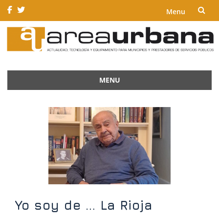
Menu
Skip
to
content
MENU
Skip
to
content
Yo soy de … La Rioja