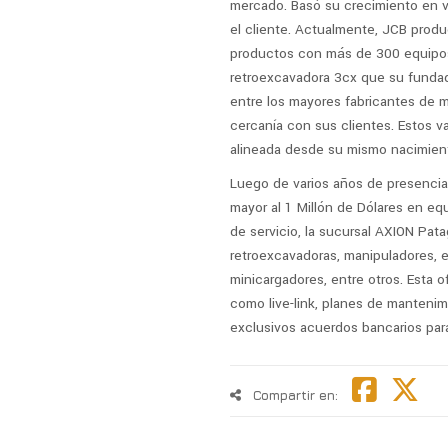
mercado. Basó su crecimiento en va
el cliente. Actualmente, JCB produ
productos con más de 300 equipos,
retroexcavadora 3cx que su fundado
entre los mayores fabricantes de m
cercanía con sus clientes. Estos v
alineada desde su mismo nacimien
Luego de varios años de presencia 
mayor al 1 Millón de Dólares en eq
de servicio, la sucursal AXION Pa
retroexcavadoras, manipuladores, 
minicargadores, entre otros. Esta 
como live-link, planes de mantenimi
exclusivos acuerdos bancarios para v
Compartir en: