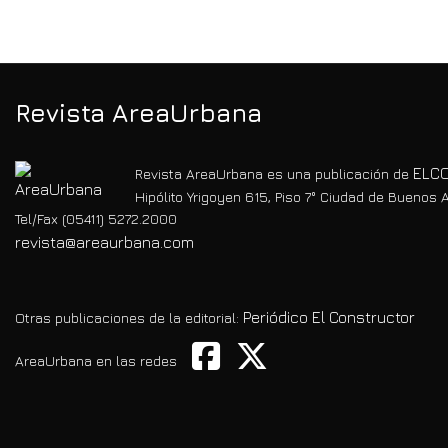
Revista AreaUrbana
ELCO
Revista AreaUrbana es una publicación de
Hipólito Yrigoyen 615, Piso 7° Ciudad de Buenos A
Tel/Fax (05411) 5272.2000
revista@areaurbana.com
Periódico El Constructor
Otras publicaciones de la editorial:
AreaUrbana en las redes