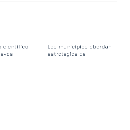
“El
 científico
Los municipios abordan
vue
uevas
estrategias de
cen
dades en
transformación digital