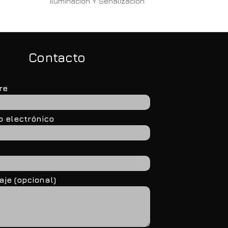
Iluminación Y Señalización
Contacto
re
o electrónico
je (opcional)