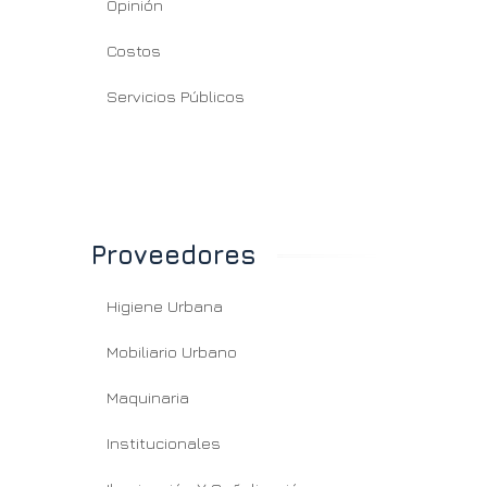
Opinión
Costos
Servicios Públicos
 desafío es que Azul
Una ciudad minera que
lva a brillar en el
vuelve a nacer gracias 
tro de la provincia”
Vaca Muerta
Proveedores
Higiene Urbana
Mobiliario Urbano
Maquinaria
Institucionales