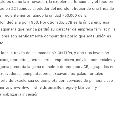
lores como la innovación, la excelencia funcional y el foco en
ce en 22 fábricas alrededor del mundo, ofreciendo una línea de
 recientemente fabricó la unidad 750.000 de la
r ideó allá por 1953. Por otro lado, JCB es la única empresa
aquinaria que nunca perdió su carácter de empresa familiar, ni la
alores son sentidamente compartidos por lo que esta unión es
to.
local a través de las marcas AXION Effer, y con una inversión
uipos, repuestos, herramientas especiales, móviles comerciales y
tagonia presenta la gama completa de equipos JCB, agrupadas en
excavadoras, compactadores, excavadoras, palas frontales
oferta de excelencia se completa con servicios de primera clase
ento preventivo – shields amarillo, negro y blanco – y
iabilizar la inversión.