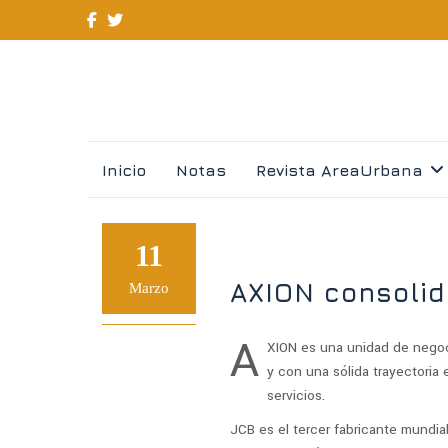
Skip
Inicio
Notas
Revista AreaUrbana
to
content
11
AXION consolid
Marzo
A
XION es una unidad de negoc
y con una sólida trayectoria 
servicios.
JCB es el tercer fabricante mundi