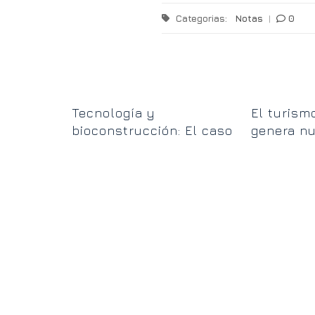
Categorias:
Notas
|
0
 hoy el
Tecnología y
El turismo
te elige
bioconstrucción: El caso
genera n
de la escuela de Mar
oportuni
Chiquita
Ushuaia