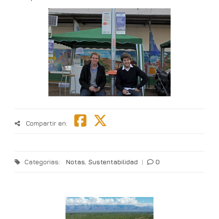
Compartir en:
Categorias:
Notas
,
Sustentabilidad
|
0
os
E