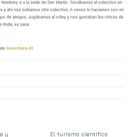
e Newbery o a la sede de San Martín. Tomábamos el colectivo en
ia y ahí nos subíamos otro colectivo. A veces lo hacíamos con mi
rupo de amigos. Jugábamos al vóley y nos gustaban los chicos de
s linda, es sana.
 de
ÁreaUrbana 81
Lo
a y
El turismo científico
est