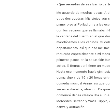
¿Qué recordás de ese barrio de 
Me acuerdo de muchas cosas. A dos
otras dos cuadras. Mis viejos aún 
primer piso al Poliladron y a las e
con los vecinos que se llamaban H
la ventana del cuarto en el que do
mandábamos a los vecinos. Mi cole
departamento, así que eso me tra
recuerdo especialmente a mi maestr
primeros pasos en la actuación fu
actos. El Bernasconi tiene un muse
Hasta ese momento hacía gimnasia d
comía algo y de 16 a 20 horas entr
comedia musical Annie, así que com
veces entrenaba, otras no. Después
comencé danza clásica. Iba a un e
Mercedes Serrano y Wasil Tuppin,
danza y actuación.