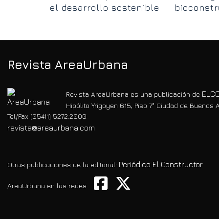
el desarrollo sostenible
bioconstr
en el Norte Grande
de la esc
Chiquita
Revista AreaUrbana
ELCO
Revista AreaUrbana es una publicación de
Hipólito Yrigoyen 615, Piso 7° Ciudad de Buenos A
Tel/Fax (05411) 5272.2000
revista@areaurbana.com
Periódico El Constructor
Otras publicaciones de la editorial:
AreaUrbana en las redes