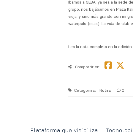
Íbamos a GEBA, ya sea a la sede d
grupo, nos bajábamos en Plaza Ital
vieja, y sino más grande con mi g
waterpolo (risas). La vida de club e
Lea la nota completa en la edición
Compartir en:
Categorias:
Notas
|
0
uelve a
Plataforma que visibiliza
Tecnologí