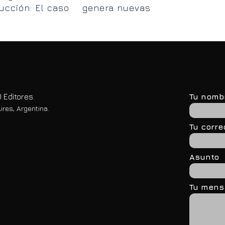
ucción: El caso
genera nuevas
tra
uela de Mar
oportunidades en
Ushuaia
 Editores.
Tu nomb
ires, Argentina.
Tu corre
Asunto
Tu mensa