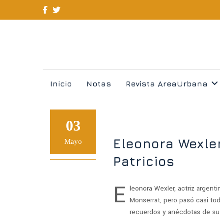
Skip
Inicio
Notas
Revista AreaUrbana
to
content
03
Eleonora Wexle
Mayo
Patricios
E
leonora Wexler, actriz argent
Monserrat, pero pasó casi tod
recuerdos y anécdotas de su 