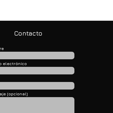
nsformación digital
centro de la provincia”
Contacto
re
o electrónico
je (opcional)