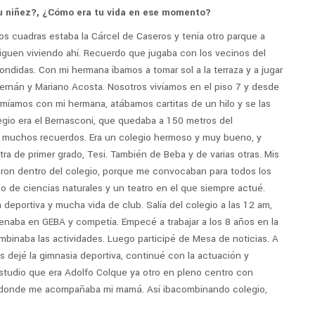
tu niñez?, ¿Cómo era tu vida en ese momento?
 cuadras estaba la Cárcel de Caseros y tenía otro parque a
siguen viviendo ahí. Recuerdo que jugaba con los vecinos del
scondidas. Con mi hermana íbamos a tomar sol a la terraza y a jugar
ernán y Mariano Acosta. Nosotros vivíamos en el piso 7 y desde
rmíamos con mi hermana, atábamos cartitas de un hilo y se las
gio era el Bernasconi, que quedaba a 150 metros del
e muchos recuerdos. Era un colegio hermoso y muy bueno, y
a de primer grado, Tesi. También de Beba y de varias otras. Mis
eron dentro del colegio, porque me convocaban para todos los
o de ciencias naturales y un teatro en el que siempre actué.
eportiva y mucha vida de club. Salía del colegio a las 12 am,
enaba en GEBA y competía. Empecé a trabajar a los 8 años en la
binaba las actividades. Luego participé de Mesa de noticias. A
 dejé la gimnasia deportiva, continué con la actuación y
studio que era Adolfo Colque ya otro en pleno centro con
 donde me acompañaba mi mamá. Así ibacombinando colegio,