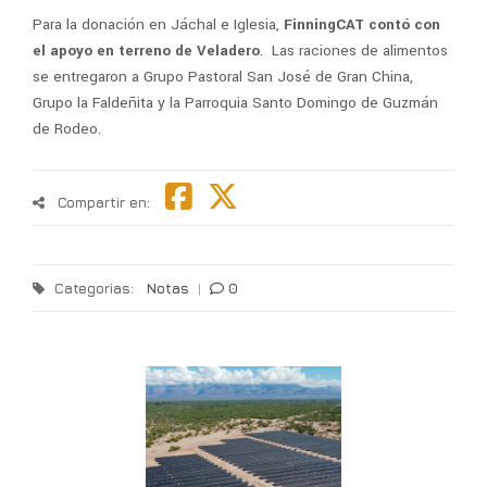
Para la donación en Jáchal e Iglesia,
FinningCAT contó con
el apoyo en terreno de Veladero
. Las raciones de alimentos
se entregaron a Grupo Pastoral San José de Gran China,
Grupo la Faldeñita y la Parroquia Santo Domingo de Guzmán
de Rodeo.
Compartir en:
Categorias:
Notas
|
0
T
l