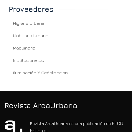
Proveedores
Higiene Urbana
Mobiliario Urbano
Maquinaria
Institucionales
Iluminación Y Señalización
Revista AreaUrbana
ELCO
Revista AreaUrbana es una publicación de
Editores.