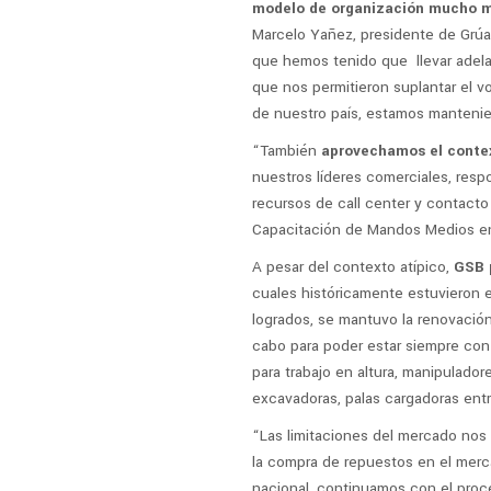
modelo de organización mucho m
Marcelo Yañez, presidente de Grúas
que hemos tenido que llevar adelan
que nos permitieron suplantar el 
de nuestro país, estamos mantenien
“También
aprovechamos el contex
nuestros líderes comerciales, res
recursos de call center y contacto
Capacitación de Mandos Medios enf
A pesar del contexto atípico,
GSB p
cuales históricamente estuvieron en
logrados, se mantuvo la renovación 
cabo para poder estar siempre con
para trabajo en altura, manipulador
excavadoras, palas cargadoras entr
“Las limitaciones del mercado nos 
la compra de repuestos en el merc
nacional, continuamos con el proc