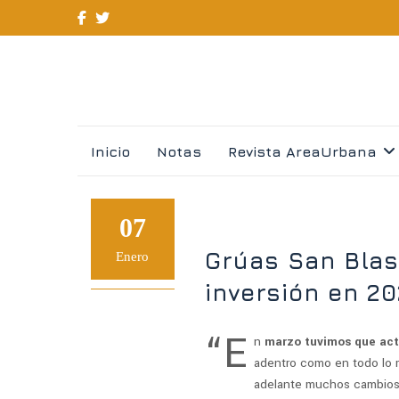
Skip
Inicio
Notas
Revista AreaUrbana
to
content
07
Grúas San Blas
Enero
inversión en 2
“E
n
marzo tuvimos que act
adentro como en todo lo r
adelante muchos cambios 