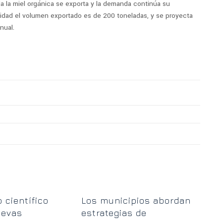
a la miel orgánica se exporta y la demanda continúa su
lidad el volumen exportado es de 200 toneladas, y se proyecta
nual.
“El
 científico
Los municipios abordan
vue
uevas
estrategias de
cen