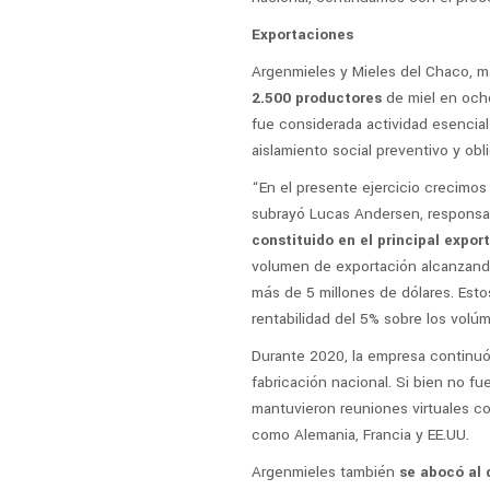
Exportaciones
Argenmieles y Mieles del Chaco, m
2.500 productores
de miel en ocho
fue considerada actividad esencial
aislamiento social preventivo y obli
“En el presente ejercicio crecimo
subrayó Lucas Andersen, responsab
constituido en el principal expor
volumen de exportación alcanzando
más de 5 millones de dólares. Esto
rentabilidad del 5% sobre los vol
Durante 2020, la empresa continuó 
fabricación nacional. Si bien no fu
mantuvieron reuniones virtuales c
como Alemania, Francia y EE.UU.
Argenmieles también
se abocó al 