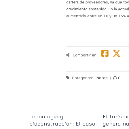
cartera de proveedores, ya que tod
crecimiento sostenido. En la actua
aumentarlo entre un 10 y un 15% a
Compartir en:
Categorias:
Notas
|
0
 hoy el
Tecnología y
El turismo
te elige
bioconstrucción: El caso
genera n