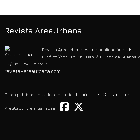
de la escuela de Mar
oportuni
Chiquita
Ushuaia
Revista AreaUrbana
ELCO
Revista AreaUrbana es una publicación de
Hipólito Yrigoyen 615, Piso 7° Ciudad de Buenos A
Tel/Fax (05411) 5272.2000
revista@areaurbana.com
Periódico El Constructor
Otras publicaciones de la editorial:
AreaUrbana en las redes