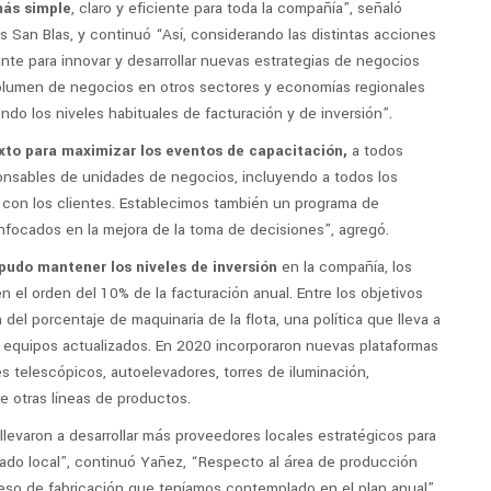
ás simple
, claro y eficiente para toda la compañía”, señaló
 San Blas, y continuó “Así, considerando las distintas acciones
te para innovar y desarrollar nuevas estrategias de negocios
volumen de negocios en otros sectores y economías regionales
do los niveles habituales de facturación y de inversión”.
to para maximizar los eventos de capacitación,
a todos
ponsables de unidades de negocios, incluyendo a todos los
 con los clientes. Establecimos también un programa de
ocados en la mejora de la toma de decisiones”, agregó.
udo mantener los niveles de inversión
en la compañía, los
 el orden del 10% de la facturación anual. Entre los objetivos
del porcentaje de maquinaria de la flota, una política que lleva a
 equipos actualizados. En 2020 incorporaron nuevas plataformas
es telescópicos, autoelevadores, torres de iluminación,
e otras líneas de productos.
llevaron a desarrollar más proveedores locales estratégicos para
ado local”, continuó Yañez, “Respecto al área de producción
eso de fabricación que teníamos contemplado en el plan anual”.