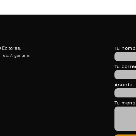
dades en
transformación digital
 Editores.
Tu nomb
ires, Argentina.
Tu corre
Asunto
Tu mensa