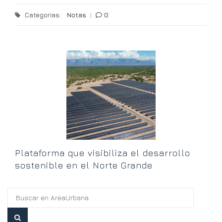
Categorias:
Notas
|
0
T
l
Plataforma que visibiliza el desarrollo
sostenible en el Norte Grande