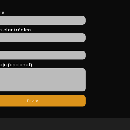
re
o electrónico
je (opcional)