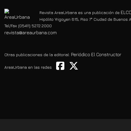
ELCO
Revista AreaUrbana es una publicación de
Hipólito Yrigoyen 615, Piso 7° Ciudad de Buenos A
Tel/Fax (05411) 5272.2000
revista@areaurbana.com
Periódico El Constructor
Otras publicaciones de la editorial:
AreaUrbana en las redes