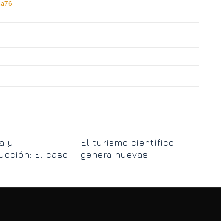
na76
Lo
a y
El turismo científico
est
ucción: El caso
genera nuevas
tra
uela de Mar
oportunidades en
Ushuaia