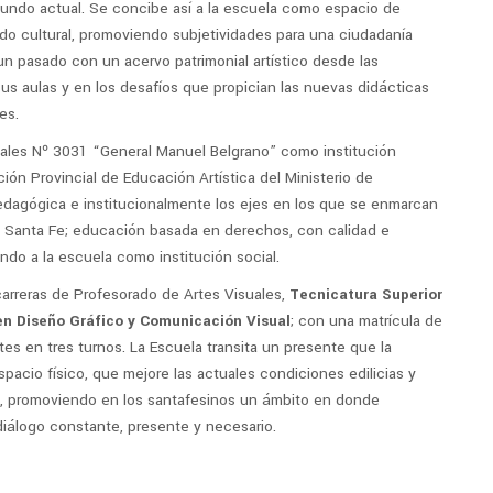
l mundo actual. Se concibe así a la escuela como espacio de
do cultural, promoviendo subjetividades para una ciudadanía
n pasado con un acervo patrimonial artístico desde las
us aulas y en los desafíos que propician las nuevas didácticas
es.
uales Nº 3031 “General Manuel Belgrano” como institución
ión Provincial de Educación Artística del Ministerio de
edagógica e institucionalmente los ejes en los que se enmarcan
cia Santa Fe; educación basada en derechos, con calidad e
ndo a la escuela como institución social.
carreras de Profesorado de Artes Visuales,
Tecnicatura Superior
en Diseño Gráfico y Comunicación Visual
; con una matrícula de
es en tres turnos. La Escuela transita un presente que la
acio físico, que mejore las actuales condiciones edilicias y
s, promoviendo en los santafesinos un ámbito en donde
diálogo constante, presente y necesario.