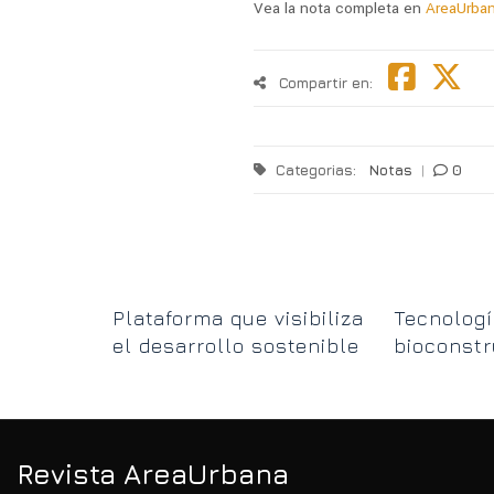
Vea la nota completa en
AreaUrba
Compartir en:
Categorias:
Notas
|
0
uelve a
Plataforma que visibiliza
Tecnologí
el desarrollo sostenible
bioconstr
en el Norte Grande
de la esc
Chiquita
Revista AreaUrbana