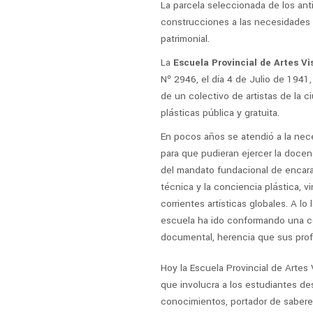
La parcela seleccionada de los anti
construcciones a las necesidades d
patrimonial.
La
Escuela Provincial de Artes V
Nº 2946, el día 4 de Julio de 1941, 
de un colectivo de artistas de la c
plásticas pública y gratuita.
En pocos años se atendió a la nece
para que pudieran ejercer la docen
del mandato fundacional de encarar
técnica y la conciencia plástica, v
corrientes artísticas globales. A l
escuela ha ido conformando una cole
documental, herencia que sus prof
Hoy la Escuela Provincial de Arte
que involucra a los estudiantes d
conocimientos, portador de saber