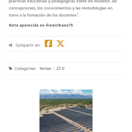
prácticas educativas y pedagógicas sobre los modelos, las
concepciones, los conocimientos y las metodologías en
torno a la formación de los docentes”.
Nota aparecida en ÁreaUrbana75
Compartir en:
Categorias:
Notas
|
0
T
l