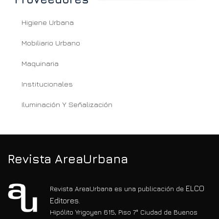
Higiene Urbana
Mobiliario Urbano
Maquinaria
Institucionales
Iluminación Y Señalización
Revista AreaUrbana
ELCO
Revista AreaUrbana es una publicación de
Editores.
Hipólito Yrigoyen 615, Piso 7° Ciudad de Buenos