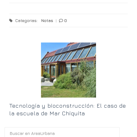
Categorias:
Notas
|
0
E
o
Tecnología y bioconstrucción: El caso de
la escuela de Mar Chiquita