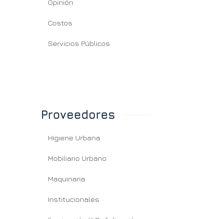
Opinión
Costos
Servicios Públicos
s municipios abordan
“El desafío es que Azul
rategias de
vuelva a brillar en el
nsformación digital
centro de la provincia”
Proveedores
Higiene Urbana
Mobiliario Urbano
Maquinaria
Institucionales