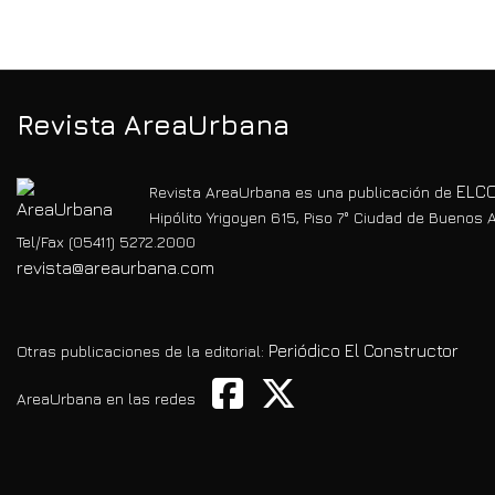
Revista AreaUrbana
ELCO
Revista AreaUrbana es una publicación de
Hipólito Yrigoyen 615, Piso 7° Ciudad de Buenos A
Tel/Fax (05411) 5272.2000
revista@areaurbana.com
Periódico El Constructor
Otras publicaciones de la editorial:
AreaUrbana en las redes