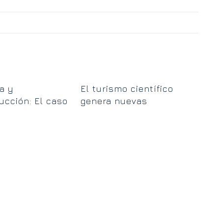
Lo
a y
El turismo científico
est
ucción: El caso
genera nuevas
tra
uela de Mar
oportunidades en
Ushuaia