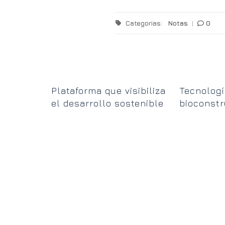
Categorias:
Notas
|
0
uelve a
Plataforma que visibiliza
Tecnologí
el desarrollo sostenible
bioconstr
en el Norte Grande
de la esc
Chiquita