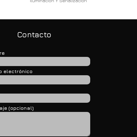
Iluminación Y Señalización
Contacto
re
o electrónico
je (opcional)