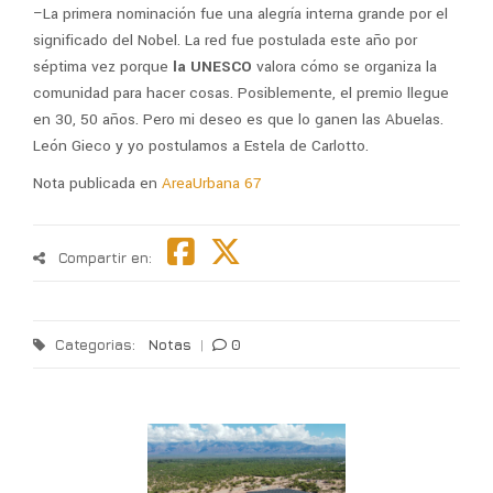
–La primera nominación fue una alegría interna grande por el
significado del Nobel. La red fue postulada este año por
séptima vez porque
la UNESCO
valora cómo se organiza la
comunidad para hacer cosas. Posiblemente, el premio llegue
en 30, 50 años. Pero mi deseo es que lo ganen las Abuelas.
León Gieco y yo postulamos a Estela de Carlotto.
Nota publicada en
AreaUrbana 67
Compartir en:
Categorias:
Notas
|
0
T
l