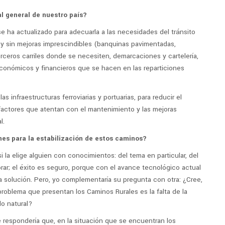
al general de nuestro país?
se ha actualizado para adecuarla a las necesidades del tránsito
y sin mejoras imprescindibles (banquinas pavimentadas,
rceros carriles donde se necesiten, demarcaciones y cartelería,
económicos y financieros que se hacen en las reparticiones
s infraestructuras ferroviarias y portuarias, para reducir el
factores que atentan con el mantenimiento y las mejoras
l.
nes para la estabilización de estos caminos?
 la elige alguien con conocimientos: del tema en particular, del
jorar; el éxito es seguro, porque con el avance tecnológico actual
 solución. Pero, yo complementaría su pregunta con otra: ¿Cree,
problema que presentan los Caminos Rurales es la falta de la
lo natural?
e respondería que, en la situación que se encuentran los