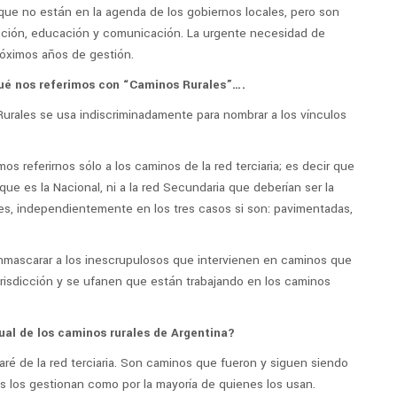
que no están en la agenda de los gobiernos locales, pero son
cción, educación y comunicación. La urgente necesidad de
próximos años de gestión.
qué nos referimos con “Caminos Rurales”….
urales se usa indiscriminadamente para nombrar a los vínculos
 referirnos sólo a los caminos de la red terciaria; es decir que
que es la Nacional, ni a la red Secundaria que deberían ser la
es, independientemente en los tres casos si son: pavimentadas,
enmascarar a los inescrupulosos que intervienen en caminos que
risdicción y se ufanen que están trabajando en los caminos
tual de los caminos rurales de Argentina?
aré de la red terciaria. Son caminos que fueron y siguen siendo
s los gestionan como por la mayoría de quienes los usan.