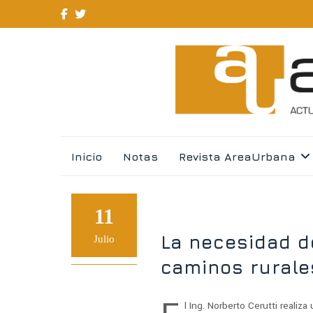
Skip
Inicio
Notas
Revista AreaUrbana
to
content
11
La necesidad d
Julio
caminos rurale
l Ing. Norberto Cerutti realiza 