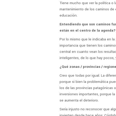
Tiene mucho que ver la política o l
mantenimiento de los caminos de es
educación.
Entendiendo que son caminos fun
están en el centro de la agenda?
Por lo mismo que le indicaba en la 
importancia que tienen los caminos
central en cuanto vean los resulta
inteligentes, de lo que hay pocos,
¿Qué zonas / provincias / region
Creo que todas por igual. La difer
porque si bien la problemática pue
los de las provincias patagónicas 
inversiones importantes, porque la
se aumenta el deterioro.
Sería injusto no reconocer que alg
invierten desde hace años; Córdoba