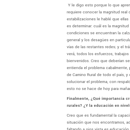
Y le digo esto porque lo que apre
requiere conocer la magnitud real
estabilizaciones le hablé que ellas
es determinar: cuál es la magnitud
condiciones se encuentran la calzada
general y los desagües en particula
vías de las restantes redes; y el t
verá, todos los esfuerzos, trabajo
bienvenidos. Creo que deberían se
entienda el problema cabalmente, p
de Camino Rural de todo el país, y
solucionar el problema, con respal
esto no se hace de hoy para mañana
Finalmente, ¿Qué importancia cre
rurales? ¿Y la educación en nivel
Creo que es fundamental la capacita
situación que nos encontramos, adq
faltando a ojos vista es educación