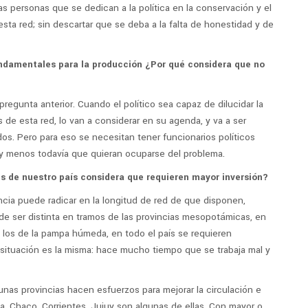
as personas que se dedican a la política en la conservación y el
ta red; sin descartar que se deba a la falta de honestidad y de
damentales para la producción ¿Por qué considera que no
pregunta anterior. Cuando el político sea capaz de dilucidar la
 de esta red, lo van a considerar en su agenda, y va a ser
dos. Pero para eso se necesitan tener funcionarios políticos
 y menos todavía que quieran ocuparse del problema.
es de nuestro país considera que requieren mayor inversión?
encia puede radicar en la longitud de red de que disponen,
de ser distinta en tramos de las provincias mesopotámicas, en
o los de la pampa húmeda, en todo el país se requieren
 situación es la misma: hace mucho tiempo que se trabaja mal y
unas provincias hacen esfuerzos para mejorar la circulación e
, Chaco, Corrientes, Jujuy son algunas de ellas. Con mayor o