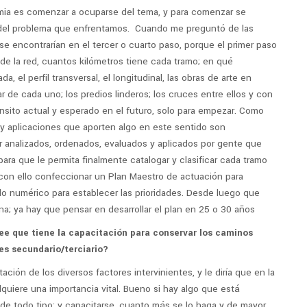
mia es comenzar a ocuparse del tema, y para comenzar se
 del problema que enfrentamos. Cuando me preguntó de las
 se encontrarían en el tercer o cuarto paso, porque el primer paso
 de la red, cuantos kilómetros tiene cada tramo; en qué
, el perfil transversal, el longitudinal, las obras de arte en
r de cada uno; los predios linderos; los cruces entre ellos y con
ránsito actual y esperado en el futuro, solo para empezar. Como
s y aplicaciones que aporten algo en este sentido son
r analizados, ordenados, evaluados y aplicados por gente que
ara que le permita finalmente catalogar y clasificar cada tramo
 con ello confeccionar un Plan Maestro de actuación para
do numérico para establecer las prioridades. Desde luego que
; ya hay que pensar en desarrollar el plan en 25 o 30 años
e que tiene la capacitación para conservar los caminos
es secundario/terciario?
ción de los diversos factores intervinientes, y le diría que en la
uiere una importancia vital. Bueno si hay algo que está
 de todo tipo; y capacitarse, cuanto más se lo haga y de mayor