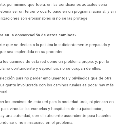
to, por mínimo que fuera, en las condiciones actuales sería
debería ser un tercer o cuarto paso en un programa racional, y sin
ilizaciones son erosionables si no se las protege
ica en la conservación de estos caminos?
te que se dedica a la política lo suficientemente preparada y
 que sea espléndida en su proceder.
a los caminos de esta red como un problema propio, y, por lo
eclamo contundente y especifico, no se ocupan de ellos.
 elección para no perder emolumentos y privilegios que de otra
La gente involucrada con los caminos rurales es poca; hay más
ural.
tan los caminos de esta red para la sociedad toda, ni piensan en
 para vincular las escuelas y hospitales de su jurisdicción,
ay una autoridad, con el suficiente ascendiente para hacerles
tenderse o no inmiscuirse en el problema.