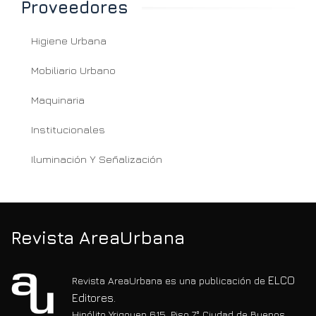
Proveedores
Higiene Urbana
Mobiliario Urbano
Maquinaria
Institucionales
Iluminación Y Señalización
Revista AreaUrbana
ELCO
Revista AreaUrbana es una publicación de
Editores.
Hipólito Yrigoyen 615, Piso 7° Ciudad de Buenos