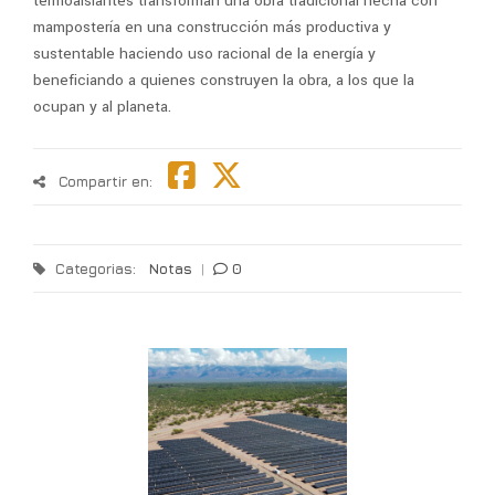
termoaislantes transforman una obra tradicional hecha con
mampostería en una construcción más productiva y
sustentable haciendo uso racional de la energía y
beneficiando a quienes construyen la obra, a los que la
ocupan y al planeta.
Compartir en:
Categorias:
Notas
|
0
T
l