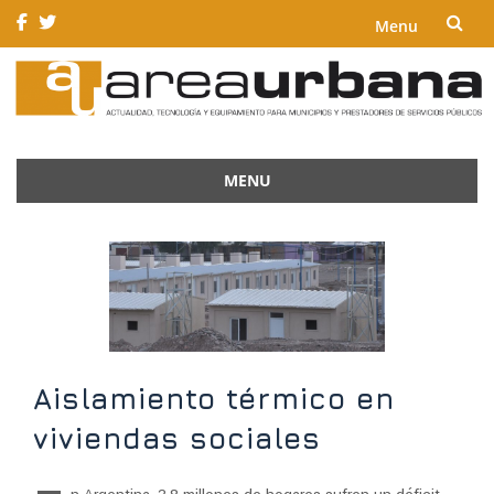
Menu
Skip
to
content
MENU
Skip
to
content
Aislamiento térmico en
viviendas sociales