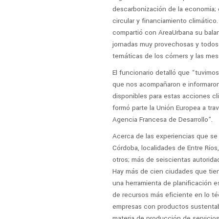
descarbonización de la economía;
circular y financiamiento climátic
compartió con AreaUrbana su balan
jornadas muy provechosas y todos
temáticas de los córners y las mes
El funcionario detalló que “tuvimo
que nos acompañaron e informaron 
disponibles para estas acciones c
formó parte la Unión Europea a tr
Agencia Francesa de Desarrollo”.
Acerca de las experiencias que se 
Córdoba, localidades de Entre Ríos
otros; más de seiscientas autorida
Hay más de cien ciudades que tien
una herramienta de planificación e
de recursos más eficiente en lo té
empresas con productos sustentab
materia de producción de servicios