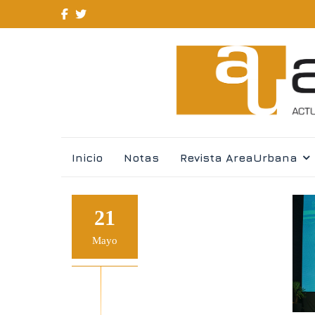
Skip
Inicio
Notas
Revista AreaUrbana
to
content
21
Mayo