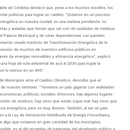
able de Córdoba destacó que, pese a los muchos escollos, los
ntar políticas para lograr un cambio. “Estamos en un proceso
 energética en nuestra ciudad, es una materia pendiente; no
as y aisladas que tienen que ver con 40 unidades de trolebús
 del Palacio Municipal y de otras dependencias con paneles
temente creado Instituto de Transformación Energética de la
nversión de muchos de nuestros edificios públicos en
avés de energías renovables y eficiencia energética”, explicó
una hoja de ruta ambiental de acá al 2030 para lograr la
por lo menos en un 40%”.
e Municipios ante el Cambio Climático, describe que el
de nuestro territorio: “Tenemos un país gigante con realidades
conómicas, políticas, sociales. Entonces, hay algunos lugares
stión de residuos, hay otros que están súper mal; hay otros que
ia energética, pero es muy diverso. También, al ser un país
n a la Ley de Generación Distribuida de Energía Fotovoltaica,
ue algo que notamos en gran cantidad de los municipios,
sible, es el del recambio de luminarias del alumbrado público a