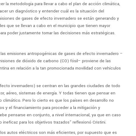
cer la metodología para llevar a cabo el plan de acción climática,
acer un diagnóstico y entender cuál es la situación del
misiones de gases de efecto invernadero se están generando y
ades que se llevan a cabo en el municipio que tienen mayor
para poder justamente tomar las decisiones más estratégicas.
 las emisiones antropogénicas de gases de efecto invernadero –
misiones de dióxido de carbono (CO) fósil– proviene de las
ina en relación a la tan promocionada movilidad con vehículos
fecto invernadero) se centran en las grandes ciudades de todo
or, aéreo, sistemas de energía. Y todas tienen que pensar en
o climático. Pero lo cierto es que los países en desarrollo no
s y el financiamiento para proceder a la mitigación y
be pensarse en conjunto, a nivel internacional, ya que en caso
ineficaz para los objetivos trazados” reflexionó Cristini.
los autos eléctricos son más eficientes, por supuesto que es