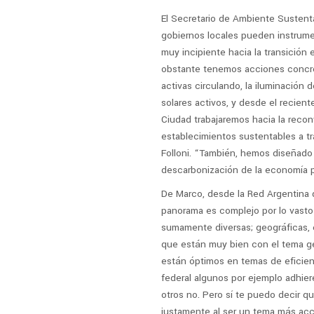
El Secretario de Ambiente Sustent
gobiernos locales pueden instrume
muy incipiente hacia la transición
obstante tenemos acciones concret
activas circulando, la iluminación
solares activos, y desde el recien
Ciudad trabajaremos hacia la reco
establecimientos sustentables a tr
Folloni. “También, hemos diseñado 
descarbonización de la economía 
De Marco, desde la Red Argentina d
panorama es complejo por lo vasto 
sumamente diversas; geográficas, e
que están muy bien con el tema ge
están óptimos en temas de eficienc
federal algunos por ejemplo adhiere
otros no. Pero sí te puedo decir q
justamente al ser un tema más acce