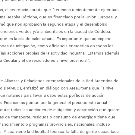
, el secretario apunta que “tenemos recientemente ejecutada
ama Respira Córdoba, que es financiado por la Unión Europea; y
rmó que nos aprobaron la segunda etapa y el desembolso
rvenciones verdes y/o ambientales en la ciudad de Córdoba,
que es la isla de calor urbana. Es importante que acompañe
ones de mitigación, como eficiencia energética en todos los
s las acciones propias de la actividad industrial. Estamos además
Circular y el de recicladores a nivel provincial”.
e Alianzas y Relaciones Internacionales de la Red Argentina de
co (RAMCC), enfatizó en diálogo con AreaUrbana que “a nivel
 que notamos para llevar a cabo estas políticas de acción
s. Financieras porque por lo general el presupuesto anual
ecutar todas las acciones de mitigación y adaptación que quiere
emas de transporte, residuos o consumo de energía; y tiene que
nanciamiento o programas provinciales, nacionales; incluso
 Y acá viene la dificultad técnica: la falta de gente capacitada