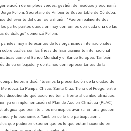
 generación de empleos verdes; gestión de residuos y economía
o. Jorge Folloni, Secretario de Ambiente Sustentable de Córdoba,
ce del evento del que fue anfitrión. “Fueron realmente dos
 los participantes quedaron muy conformes con cada una de las
as de diálogo” comenzó Folloni.
s paneles muy interesantes de los organismos internacionales
sobre cuáles son las líneas de financiamiento internacional
limáticas como el Banco Mundial y el Banco Europeo. También
avés de su embajador y contamos con representantes de la
compartieron, indicó: “tuvimos la presentación de la ciudad de
, Mendoza, La Pampa, Chaco, Santa Cruz, Tierra del Fuego, entre
des discutiendo qué acciones tomar frente al cambio climático.
en ya en implementación el Plan de Acción Climática (PLAC):
stratégica que permite a los municipios avanzar en una gestión
cnico y lo económico. También se le dio participación a
les que pudieron exponer qué es lo que están haciendo en
 y de bienes, vinculados al ambiente.