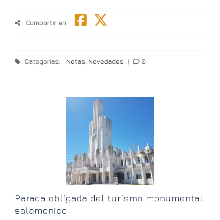
Compartir en:
Categorias:
Notas
,
Novedades
|
0
“
h
Parada obligada del turismo monumental
salamonico