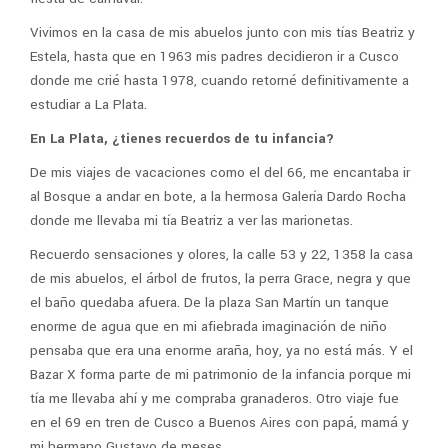
Vivimos en la casa de mis abuelos junto con mis tías Beatriz y
Estela, hasta que en 1963 mis padres decidieron ir a Cusco
donde me crié hasta 1978, cuando retorné definitivamente a
estudiar a La Plata.
En La Plata, ¿tienes recuerdos de tu infancia?
De mis viajes de vacaciones como el del 66, me encantaba ir
al Bosque a andar en bote, a la hermosa Galería Dardo Rocha
donde me llevaba mi tía Beatriz a ver las marionetas.
Recuerdo sensaciones y olores, la calle 53 y 22, 1358 la casa
de mis abuelos, el árbol de frutos, la perra Grace, negra y que
el baño quedaba afuera. De la plaza San Martín un tanque
enorme de agua que en mi afiebrada imaginación de niño
pensaba que era una enorme araña, hoy, ya no está más. Y el
Bazar X forma parte de mi patrimonio de la infancia porque mi
tía me llevaba ahí y me compraba granaderos. Otro viaje fue
en el 69 en tren de Cusco a Buenos Aires con papá, mamá y
mi hermano Gustavo de meses.