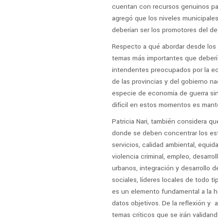
cuentan con recursos genuinos para
agregó que los niveles municipales
deberían ser los promotores del desa
Respecto a qué abordar desde los 
temas más importantes que deberí
intendentes preocupados por la eco
de las provincias y del gobierno n
especie de economía de guerra sin 
difícil en estos momentos es manten
Patricia Nari, también considera qu
donde se deben concentrar los esfu
servicios, calidad ambiental, equid
violencia criminal, empleo, desarrol
urbanos, integración y desarrollo d
sociales, líderes locales de todo ti
es un elemento fundamental a la hor
datos objetivos. De la reflexión y
temas críticos que se irán validan