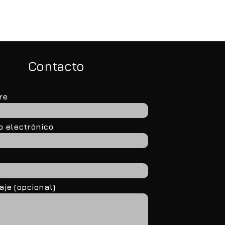
nicipio
de manera responsable
Contacto
re
o electrónico
je (opcional)