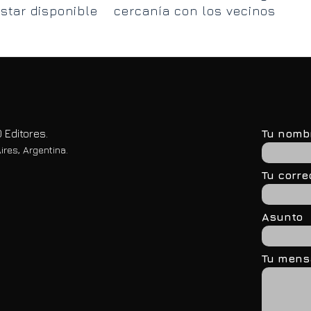
star disponible
cercanía con los vecinos
mu
char siempre”
en Entre Ríos
 Editores.
Tu nomb
ires, Argentina.
Tu corre
Asunto
Tu mensa