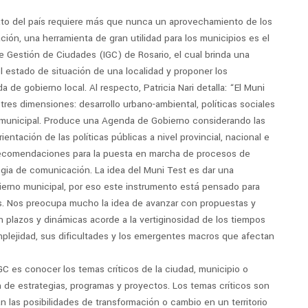
xto del país requiere más que nunca un aprovechamiento de los
ción, una herramienta de gran utilidad para los municipios es el
de Gestión de Ciudades (IGC) de Rosario, el cual brinda una
l estado de situación de una localidad y proponer los
de gobierno local. Al respecto, Patricia Nari detalla: “El Muni
res dimensiones: desarrollo urbano-ambiental, políticas sociales
 municipal. Produce una Agenda de Gobierno considerando las
entación de las políticas públicas a nivel provincial, nacional e
recomendaciones para la puesta en marcha de procesos de
tegia de comunicación. La idea del Muni Test es dar una
ierno municipal, por eso este instrumento está pensado para
s. Nos preocupa mucho la idea de avanzar con propuestas y
en plazos y dinámicas acorde a la vertiginosidad de los tiempos
mplejidad, sus dificultades y los emergentes macros que afectan
C es conocer los temas críticos de la ciudad, municipio o
ión de estrategias, programas y proyectos. Los temas críticos son
 las posibilidades de transformación o cambio en un territorio