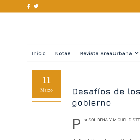
Skip
Inicio
Notas
Revista AreaUrbana
to
content
11
Desafíos de lo
Marzo
gobierno
P
or SOL RENA Y MIGUEL DIST