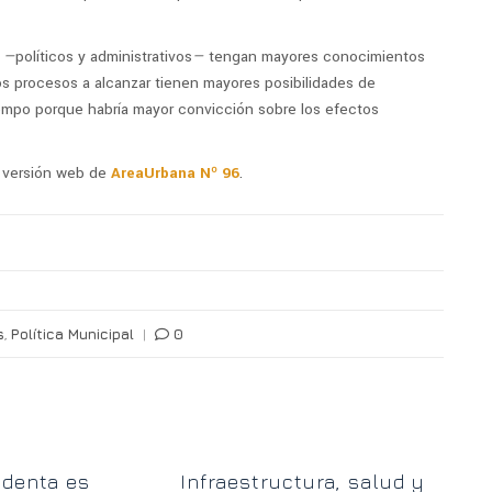
s
—
políticos y administrativos
—
tengan mayores conocimientos
los procesos a alcanzar tienen mayores posibilidades de
iempo porque habría mayor convicción sobre los efectos
la versión web de
AreaUrbana Nº 96
.
s
,
Política Municipal
|
0
So
ndenta es
Infraestructura, salud y
a 