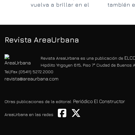
vuelva a brillar en el
también e
itorial
centro de la provincia”
para escu
Revista AreaUrbana
ELCO
Revista AreaUrbana es una publicación de
Hipólito Yrigoyen 615, Piso 7° Ciudad de Buenos A
Tel/Fax (05411) 5272.2000
revista@areaurbana.com
Periódico El Constructor
Otras publicaciones de la editorial:
AreaUrbana en las redes