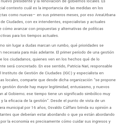
n nuevo presidente y la renovación de gobiernos locales. Es
ial contexto cuál es la importancia de las medidas en los
ectas como nuevas— en sus primeros meses, por eso AreaUrbana
n de Ciudades, con ex intendentes, especialistas y actuales
re cómo avanzar con propuestas y alternativas de políticas
ctivas para los tiempos actuales.
no sin lugar a dudas marcan un rumbo, qué prioridades se
ón necesaria para más adelante. El primer período de una gestión
e los ciudadanos, quienes ven en los hechos qué de lo
e será concretado. En ese sentido, Patricia Nari, responsable
l Instituto de Gestión de Ciudades (IGC) y especialista en
cas locales, comparte que desde dicha organización “se propone
e gestión donde hay mayor legitimidad, entusiasmo, y nuevos
n al Gobierno; ese tiempo tiene un significado simbólico muy
y la eficacia de la gestión”. Desde el punto de vista de un
ra municipal por 16 años, Osvaldo Cáffaro brinda su opinión a
tantes que deberían estar abordando o que ya están abordando
or la economía es precisamente cómo cuidar sus ingresos y