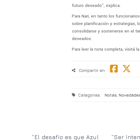
futuro deseado”, explica.
Para Nari, en tanto los funcionario
sobre planificación y estrategias, 
consolidarse y sostenerse en el t
deseados.
Para leer la nota completa, visitá 
Compartir en:
Categorias:
Notas
,
Novedade
ce con
“El desafío es que Azul
“Ser inte
y