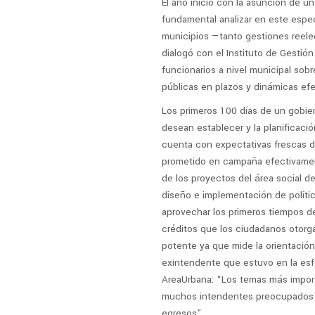
El año inició con la asunción de u
fundamental analizar en este espec
municipios —tanto gestiones reel
dialogó con el Instituto de Gestió
funcionarios a nivel municipal sob
públicas en plazos y dinámicas efe
Los primeros 100 días de un gobier
desean establecer y la planificaci
cuenta con expectativas frescas d
prometido en campaña efectivament
de los proyectos del área social de
diseño e implementación de políti
aprovechar los primeros tiempos d
créditos que los ciudadanos otorga
potente ya que mide la orientación 
exintendente que estuvo en la esfe
AreaUrbana: “Los temas más impor
muchos intendentes preocupados p
egresos”.