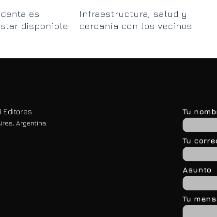
“T
ndenta es
Infraestructura, salud y
que
star disponible
cercanía con los vecinos
de
char siempre”
en Entre Ríos
 Editores.
Tu nomb
ires, Argentina.
Tu corre
Asunto
Tu mensa