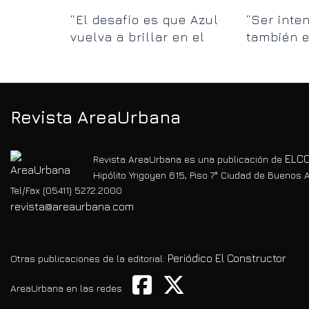
ce con
“El desafío es que Azul
“Ser inte
y
vuelva a brillar en el
también e
itorial
centro de la provincia”
para escu
Revista AreaUrbana
ELCO
Revista AreaUrbana es una publicación de
Hipólito Yrigoyen 615, Piso 7° Ciudad de Buenos A
Tel/Fax (05411) 5272.2000
revista@areaurbana.com
Periódico El Constructor
Otras publicaciones de la editorial:
AreaUrbana en las redes