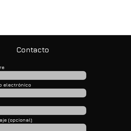
enemos un gran equipo
Nuevos tributos para
 utiliza los recursos
sobrellevar la caída en
 manera responsable”
los ingresos municipal
Contacto
re
o electrónico
je (opcional)