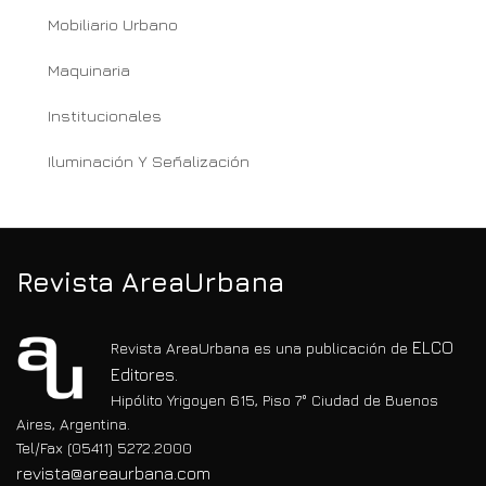
Mobiliario Urbano
Maquinaria
Institucionales
Iluminación Y Señalización
Revista AreaUrbana
ELCO
Revista AreaUrbana es una publicación de
Editores.
Hipólito Yrigoyen 615, Piso 7° Ciudad de Buenos
Aires, Argentina.
Tel/Fax (05411) 5272.2000
revista@areaurbana.com