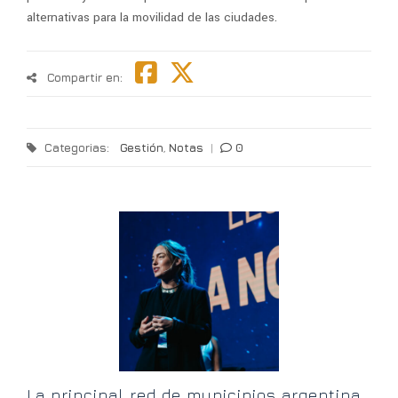
alternativas para la movilidad de las ciudades.
Compartir en:
Categorias:
Gestión
,
Notas
|
0
s
L
I
La principal red de municipios argentina