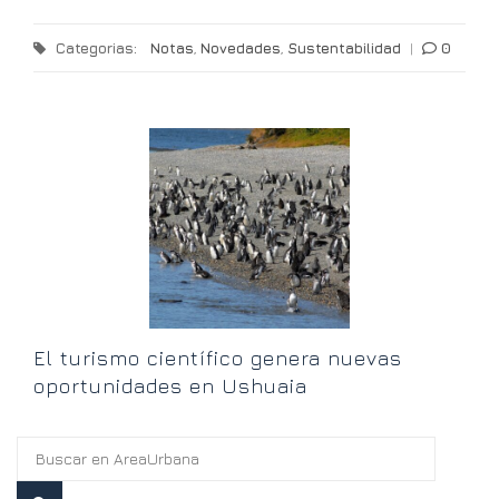
Categorias:
Notas
,
Novedades
,
Sustentabilidad
|
0
io
U
g
El turismo científico genera nuevas
oportunidades en Ushuaia